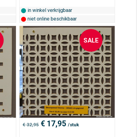
in winkel verkrijgbaar
niet online beschikbaar
SALE
Oorspronkelijke
Huidige
€
17,95
€
32,95
/stuk
prijs
prijs
was:
is: