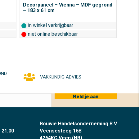
€ 32,95.
€ 17,95.
Decorpaneel – Vienna – MDF gegrond
– 183 x 61 cm
in winkel verkrijgbaar
niet online beschikbaar
OND
VAKKUNDIG ADVIES
Meld je aan
Bouwie Handelsonderneming B.V.
- 21:00
Veensesteeg 16B
4264KG Veen (NB)