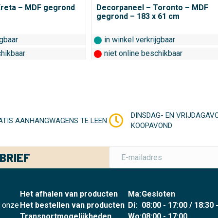
95.
€ 17,95.
€ 32,95.
€ 17,95.
Kreta – MDF gegrond
Decorpaneel – Toronto – MDF
gegrond – 183 x 61 cm
jgbaar
in winkel verkrijgbaar
chikbaar
niet online beschikbaar
DINSDAG- EN VRIJDAGAV
ATIS AANHANGWAGENS TE LEEN
KOOPAVOND
BRIEF
Het afhalen van producten
Ma:
Gesloten
p onze
Het bestellen van producten
Di:
08:00 - 17:00 / 18:30 
Transportmogelijkheden
Wo:
08:00 - 17:00