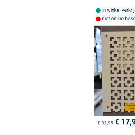
in winkel verkri
niet online bes
Oorsp
€
17,
€
32,95
prijs
was: