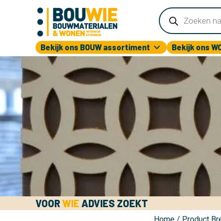
Producten
zoeken
Bekijk ons BOUW assortiment
Bekijk ons W
VOOR
WIE
ADVIES ZOEKT
Home
/ Product Br