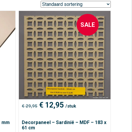
SALE
Oorspronkelijke
Huidige
€
12,95
€
29,95
/stuk
prijs
prijs
was:
is:
€ 29,95.
€ 12,95.
13 mm
Decorpaneel – Sardinië – MDF – 183 x
61 cm