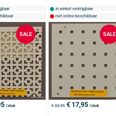
jgbaar
in winkel verkrijgbaar
chikbaar
niet online beschikbaar
SALE
SALE
ronkelijke
Huidige
Oorspronkelijke
Huidige
95
€
17,95
/stuk
€
32,95
/stuk
prijs
prijs
prijs
is:
was:
is: