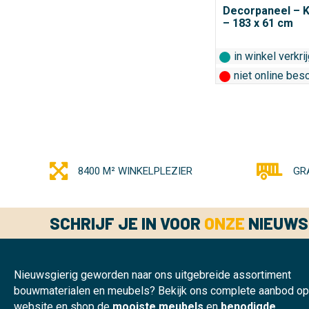
€ 32,
Decorpaneel – 
– 183 x 61 cm
in winkel verkri
niet online bes
8400 M² WINKELPLEZIER
GR
SCHRIJF JE IN VOOR
ONZE
NIEUWS
Nieuwsgierig geworden naar ons uitgebreide assortiment
bouwmaterialen en meubels? Bekijk ons complete aanbod o
website en shop de
mooiste meubels
en
benodigde