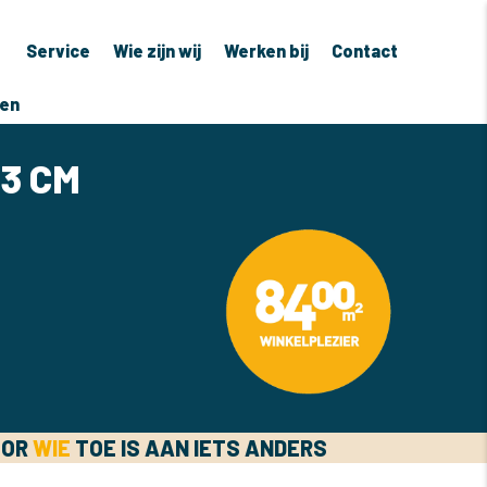
Service
Wie zijn wij
Werken bij
Contact
ven
83 CM
OOR
WIE
TOE IS AAN IETS ANDERS