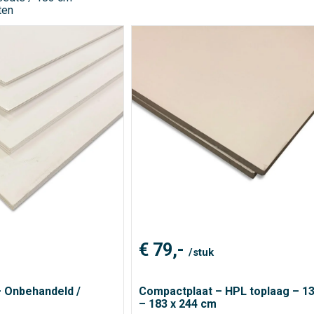
ten
€
79,-
/stuk
– Onbehandeld /
Compactplaat – HPL toplaag – 
– 183 x 244 cm