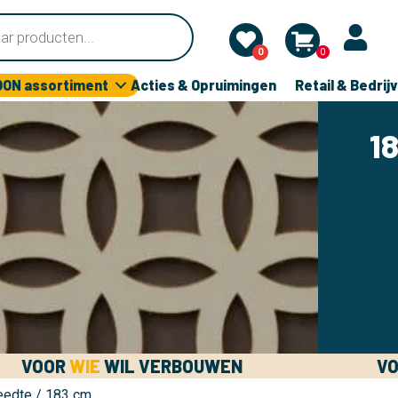
0
0
OON assortiment
Acties & Opruimingen
Retail & Bedrij
1
VOOR
WIE
WIL VERBOUWEN
V
eedte / 183 cm