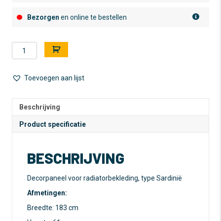
Bezorgen
en online te bestellen
Decorpaneel
A
-
l
Sardinië
t
-
e
Toevoegen aan lijst
MDF
r
-
n
183
a
Beschrijving
x
t
Product specificatie
61
i
cm
v
aantal
e
BESCHRIJVING
:
Decorpaneel voor radiatorbekleding, type Sardinië
Afmetingen:
Breedte: 183 cm