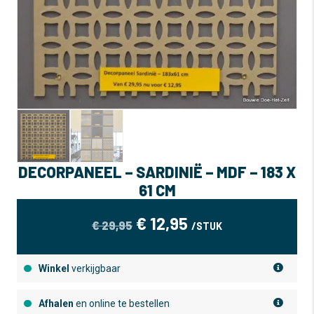
DECORPANEEL – SARDINIË – MDF – 183 X
61 CM
OORSPRONKELIJKE
HUIDIGE
€
12,95
€
29,95
/STUK
PRIJS
PRIJS
WAS:
IS:
Winkel
verkijgbaar
€ 29,95.
€ 12,95.
Afhalen
en online te bestellen