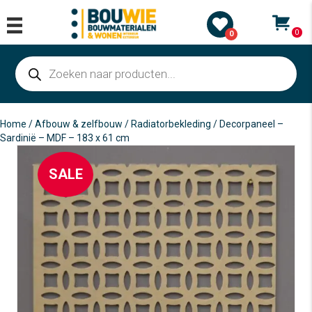
0
0
Producten
zoeken
Home
/
Afbouw & zelfbouw
/
Radiatorbekleding
/ Decorpaneel –
Sardinië – MDF – 183 x 61 cm
SALE