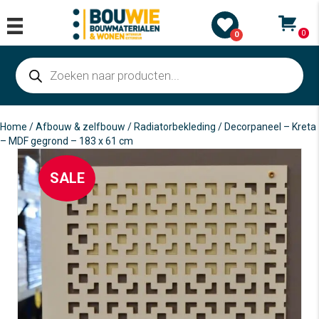
0
0
Producten
zoeken
Home
/
Afbouw & zelfbouw
/
Radiatorbekleding
/ Decorpaneel – Kreta
– MDF gegrond – 183 x 61 cm
SALE