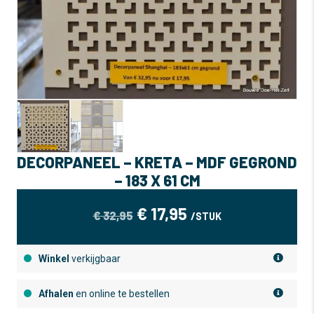
DECORPANEEL – KRETA – MDF GEGROND
– 183 X 61 CM
OORSPRONKELIJKE
HUIDIGE
€
17,95
€
32,95
/STUK
PRIJS
PRIJS
WAS:
IS:
Winkel
verkijgbaar
€ 32,95.
€ 17,95.
Afhalen
en online te bestellen