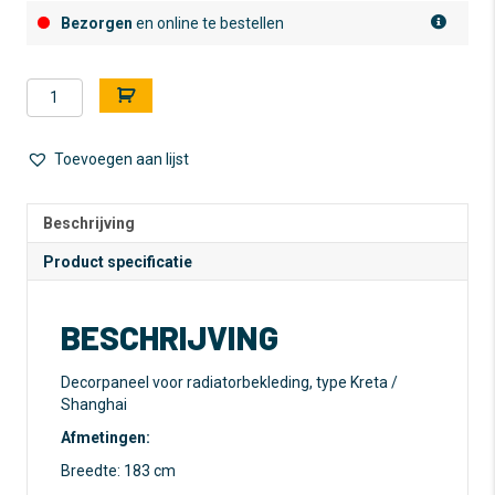
Bezorgen
en online te bestellen
Decorpaneel
A
-
l
Kreta
t
-
e
Toevoegen aan lijst
MDF
r
gegrond
n
-
a
Beschrijving
183
t
Product specificatie
x
i
61
v
cm
e
BESCHRIJVING
aantal
:
Decorpaneel voor radiatorbekleding, type Kreta /
Shanghai
Afmetingen:
Breedte: 183 cm