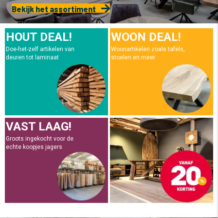
Bekijk het assortiment
HOUT DEAL!
WOON DEAL!
Doe-het-zelf artikelen van
Woonartikelen zoals tafels,
deuren tot laminaat
stoelen en meer
VAST LAAG!
Groots ingekocht voor de
echte koopjes jagers