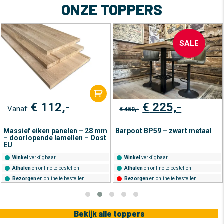
ONZE TOPPERS
SALE
Oorspronkelijke
Huidige
€
112,-
€
225,-
:
Vanaf
€
450,-
prijs
prijs
was:
is:
 eiken panelen – 28 mm
Barpoot BP59 – zwart metaal
€ 450,-.
€ 225,-.
Massie
opende lamellen – Oost
– doorl
sorteri
verkijgbaar
Winkel
verkijgbaar
Winkel
en
en online te bestellen
Afhalen
en online te bestellen
Afhal
gen
en online te bestellen
Bezorgen
en online te bestellen
Bezor
Bekijk alle toppers