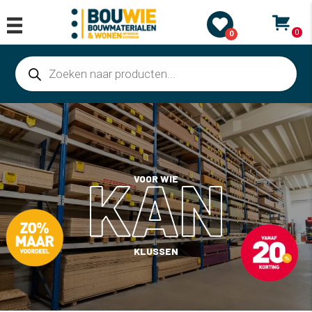
0
0
Producten
zoeken
KAN
VOOR WIE
KLUSSEN