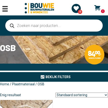
0
0
Producten
zoeken
OSB
BEKIJK FILTERS
Home
/
Plaatmateriaal
/ OSB
Enig resultaat