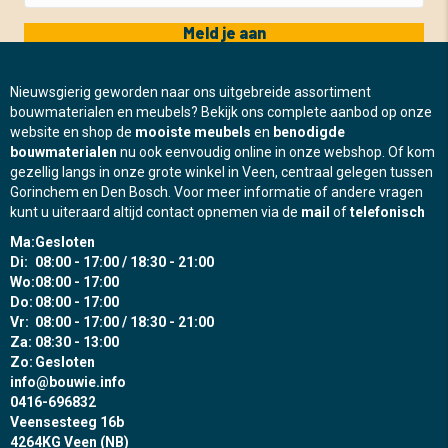
Meld je aan
Nieuwsgierig geworden naar ons uitgebreide assortiment
bouwmaterialen en meubels? Bekijk ons complete aanbod op onze
website en shop de
mooiste meubels
en
benodigde
bouwmaterialen
nu ook eenvoudig online in onze webshop. Of kom
gezellig langs in onze grote winkel in Veen, centraal gelegen tussen
Gorinchem en Den Bosch. Voor meer informatie of andere vragen
kunt u uiteraard altijd contact opnemen via de
mail
of
telefonisch
Ma:
Gesloten
Di:
08:00 - 17:00 / 18:30 - 21:00
Wo:
08:00 - 17:00
Do:
08:00 - 17:00
Vr:
08:00 - 17:00 / 18:30 - 21:00
Za:
08:30 - 13:00
Zo:
Gesloten
info@bouwie.info
0416-696832
Veensesteeg 16b
4264KG Veen (NB)