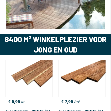
8400 M² WINKELPLEZIER VOOR
JONG EN OUD
€
5,95
€
7,95
/m¹
/m¹