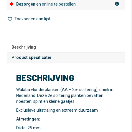
Bezorgen
en online te bestellen
Toevoegen aan lijst
A
l
t
e
Beschrijving
r
n
Product specificatie
a
t
BESCHRIJVING
i
v
e
Walaba vlonderplanken (AA – 2e- sortering), uniek in
:
Nederland. Deze 2e sortering planken bevatten
noesten, spint en kleine gaatjes
Exclusieve uitstraling en extreem duurzaam
Afmetingen:
Dikte: 25 mm