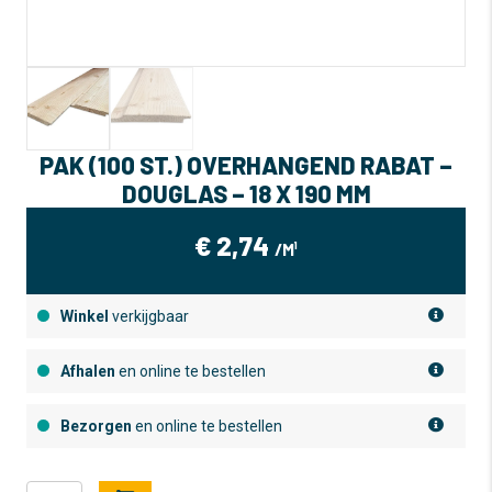
PAK (100 ST.) OVERHANGEND RABAT –
DOUGLAS – 18 X 190 MM
€
2,74
/M¹
Winkel
verkijgbaar
Afhalen
en online te bestellen
Bezorgen
en online te bestellen
Pak
A