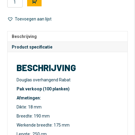
(100
l
st.)
t
Overhangend
e
Toevoegen aan lijst
Rabat
r
-
n
Douglas
a
Beschrijving
-
t
Product specificatie
18
i
x
v
190
e
BESCHRIJVING
mm
:
aantal
Douglas overhangend Rabat
Pak verkoop (100 planken)
Afmetingen:
Dikte: 18 mm
Breedte: 190 mm
Werkende breedte: 175 mm
Lengte: 250 cm