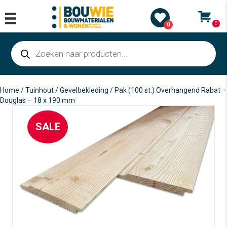
0
0
Producten
zoeken
Home
/
Tuinhout
/
Gevelbekleding
/ Pak (100 st.) Overhangend Rabat –
Douglas – 18 x 190 mm
SALE