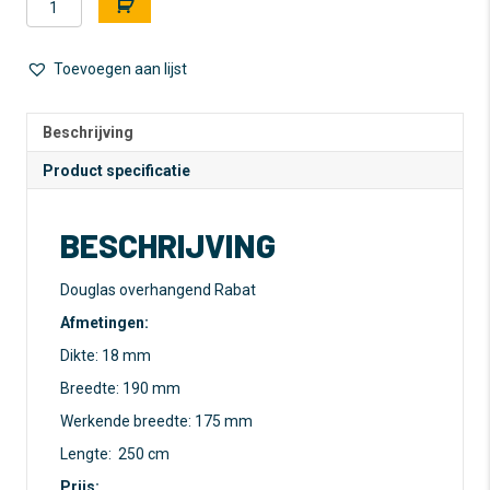
Rabat
l
-
t
Douglas
e
Toevoegen aan lijst
-
r
18
n
x
a
Beschrijving
190
t
Product specificatie
mm
i
aantal
v
e
BESCHRIJVING
:
Douglas overhangend Rabat
Afmetingen:
Dikte: 18 mm
Breedte: 190 mm
Werkende breedte: 175 mm
Lengte: 250 cm
Prijs: