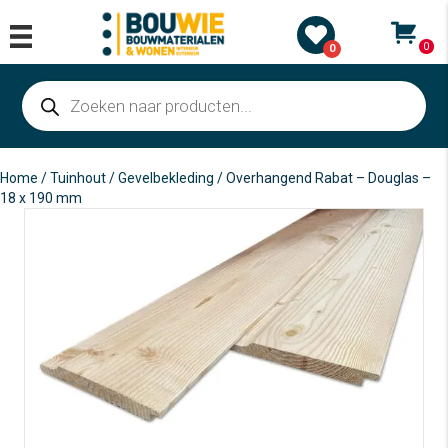
0
0
Producten
zoeken
Home
/
Tuinhout
/
Gevelbekleding
/ Overhangend Rabat – Douglas –
18 x 190 mm