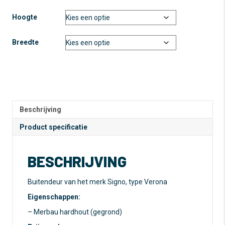
Hoogte
Breedte
A
l
t
e
Beschrijving
r
n
Product specificatie
a
t
BESCHRIJVING
i
v
e
Buitendeur van het merk Signo, type Verona
:
Eigenschappen:
– Merbau hardhout (gegrond)