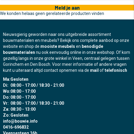
Meld je aan
We konden helaas geen gerelateerde producten vinden
Nieuwsgierig geworden naar ons uitgebreide assortiment
bouwmaterialen en meubels? Bekijk ons complete aanbod op onze
website en shop de
mooiste meubels
en
benodigde
bouwmaterialen
nu ook eenvoudig online in onze webshop. Of kom
gezellig langs in onze grote winkel in Veen, centraal gelegen tussen
Gorinchem en Den Bosch. Voor meer informatie of andere vragen
kunt u uiteraard altijd contact opnemen via de
mail
of
telefonisch
Ma:
Gesloten
Di:
08:00 - 17:00 / 18:30 - 21:00
Wo:
08:00 - 17:00
Do:
08:00 - 17:00
Vr:
08:00 - 17:00 / 18:30 - 21:00
Za:
08:30 - 13:00
Zo:
Gesloten
info@bouwie.info
0416-696832
Veensesteeg 16b