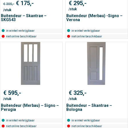
Oorspronkelijke
Huidige
€
175,-
€
295,-
€
305,-
prijs
prijs
/stuk
/stuk
was:
is:
€ 305,-.
€ 175,-.
Buitendeur – Skantrae –
Buitendeur (Merbau) -Signo –
SKG543
Verona
in winkel verkrijgbaar
in winkel verkrijgbaar
niet online beschikbaar
niet online beschikbaar
€
595,-
€
325,-
/stuk
/stuk
Buitendeur (Merbau) – Signo –
Buitendeur – Skantrae –
Perugia
Bologna
in winkel verkrijgbaar
in winkel verkrijgbaar
niet online beschikbaar
niet online beschikbaar