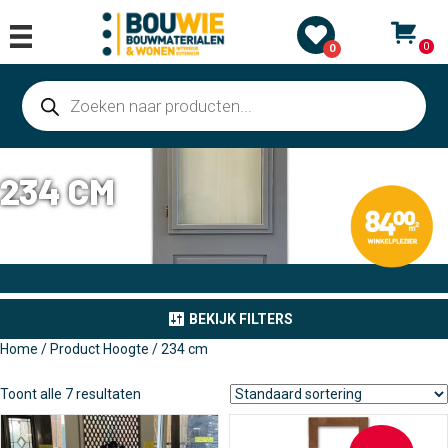
0
0
Producten
zoeken
234 CM
BEKIJK FILTERS
Home
/ Product Hoogte / 234 cm
Toont alle 7 resultaten