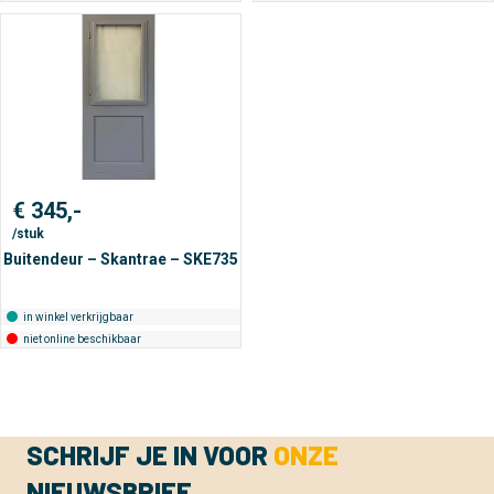
€
345,-
/stuk
Buitendeur – Skantrae – SKE735
in winkel verkrijgbaar
niet online beschikbaar
SCHRIJF JE IN VOOR
ONZE
NIEUWSBRIEF