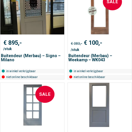
SALE
Oorspronkelijke
Huidige
€
895,-
€
100,-
€
383,-
prijs
prijs
/stuk
/stuk
was:
is:
€ 383,-.
€ 100,-.
Buitendeur (Merbau) – Signo –
Buitendeur (Merbau) –
Milano
Weekamp – WK043
in winkel verkrijgbaar
in winkel verkrijgbaar
niet online beschikbaar
niet online beschikbaar
SALE