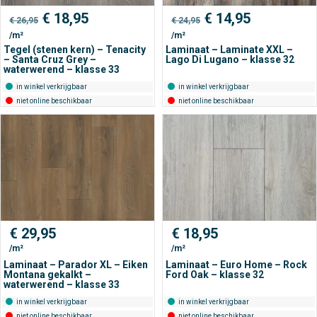
Oorspronkelijke
Huidige
Oorspronkelijke
Huidige
€
18,95
€
14,95
€
26,95
€
24,95
prijs
prijs
prijs
prijs
/m²
/m²
was:
is:
was:
is:
€ 26,95.
€ 18,95.
€ 24,95.
€ 14,95.
Tegel (stenen kern) – Tenacity
Laminaat – Laminate XXL –
– Santa Cruz Grey –
Lago Di Lugano – klasse 32
waterwerend – klasse 33
in winkel verkrijgbaar
in winkel verkrijgbaar
niet online beschikbaar
niet online beschikbaar
€
29,95
€
18,95
/m²
/m²
Laminaat – Parador XL – Eiken
Laminaat – Euro Home – Rock
Montana gekalkt –
Ford Oak – klasse 32
waterwerend – klasse 33
in winkel verkrijgbaar
in winkel verkrijgbaar
niet online beschikbaar
niet online beschikbaar