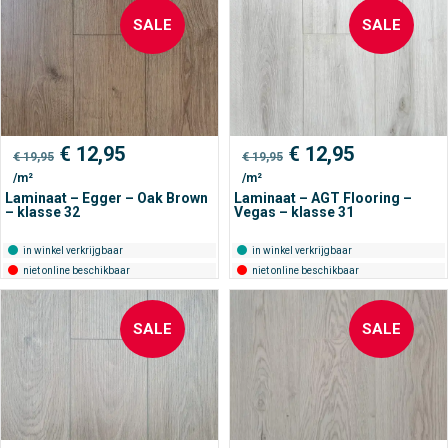
SALE
SALE
Oorspronkelijke
Huidige
Oorspronkelijke
Huidige
€
12,95
€
12,95
€
19,95
€
19,95
prijs
prijs
prijs
prijs
/m²
/m²
was:
is:
was:
is:
€ 19,95.
€ 12,95.
€ 19,95.
€ 12,95.
Laminaat – Egger – Oak Brown
Laminaat – AGT Flooring –
– klasse 32
Vegas – klasse 31
in winkel verkrijgbaar
in winkel verkrijgbaar
niet online beschikbaar
niet online beschikbaar
SALE
SALE