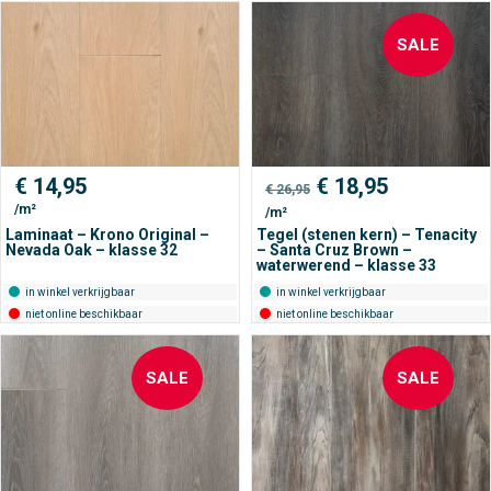
SALE
Oorspronkelijke
Huidige
€
14,95
€
18,95
€
26,95
prijs
prijs
/m²
/m²
was:
is:
€ 26,95.
€ 18,95.
Laminaat – Krono Original –
Tegel (stenen kern) – Tenacity
Nevada Oak – klasse 32
– Santa Cruz Brown –
waterwerend – klasse 33
in winkel verkrijgbaar
in winkel verkrijgbaar
niet online beschikbaar
niet online beschikbaar
SALE
SALE