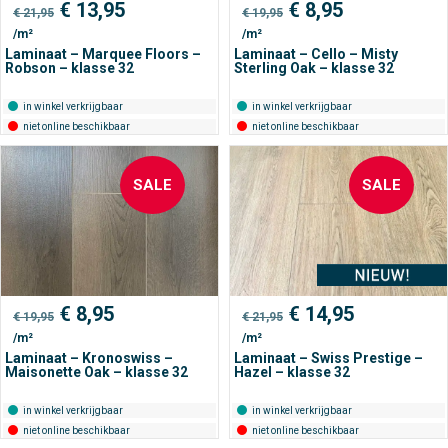
Oorspronkelijke
Huidige
Oorspronkelijke
Huidige
€
13,95
€
8,95
€
21,95
€
19,95
prijs
prijs
prijs
prijs
/m²
/m²
was:
is:
was:
is:
€ 21,95.
€ 13,95.
€ 19,95.
€ 8,95.
Laminaat – Marquee Floors –
Laminaat – Cello – Misty
Robson – klasse 32
Sterling Oak – klasse 32
in winkel verkrijgbaar
in winkel verkrijgbaar
niet online beschikbaar
niet online beschikbaar
SALE
SALE
Oorspronkelijke
Huidige
Oorspronkelijke
Huidige
€
8,95
€
14,95
€
19,95
€
21,95
prijs
prijs
prijs
prijs
/m²
/m²
was:
is:
was:
is:
€ 19,95.
€ 8,95.
€ 21,95.
€ 14,95.
Laminaat – Kronoswiss –
Laminaat – Swiss Prestige –
Maisonette Oak – klasse 32
Hazel – klasse 32
in winkel verkrijgbaar
in winkel verkrijgbaar
niet online beschikbaar
niet online beschikbaar