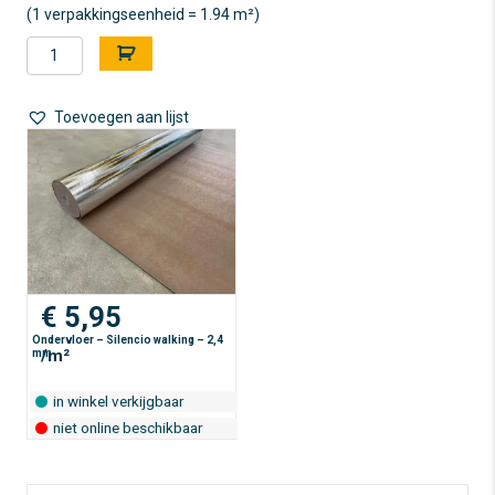
(1 verpakkingseenheid = 1.94 m²)
Laminaat
A
-
l
Krono
t
Original
e
Toevoegen aan lijst
-
r
Tituck
n
Hardy
a
Oak
t
-
i
klasse
v
33
e
aantal
:
€
5,95
Ondervloer – Silencio walking – 2,4
/m²
mm
in winkel verkijgbaar
niet online beschikbaar