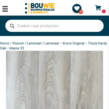
0
0
Producten
zoeken
Home
/
Vloeren
/
Laminaat
/ Laminaat – Krono Original – Tituck Hardy
Oak – klasse 33