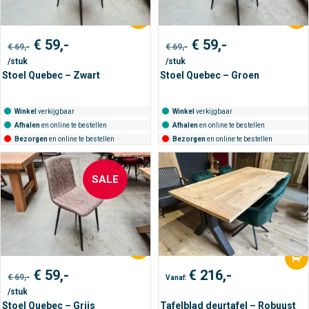
Oorspronkelijke
Huidige
Oorspronkelijke
Huidige
€
59,-
€
59,-
€
69,-
€
69,-
prijs
prijs
prijs
prijs
/stuk
/stuk
was:
is:
was:
is:
€ 69,-.
€ 59,-.
€ 69,-.
€ 59,-.
Stoel Quebec – Zwart
Stoel Quebec – Groen
Winkel
verkijgbaar
Winkel
verkijgbaar
Afhalen
en online te bestellen
Afhalen
en online te bestellen
Bezorgen
en online te bestellen
Bezorgen
en online te bestellen
SALE
Oorspronkelijke
Huidige
€
59,-
€
216,-
€
69,-
Vanaf:
prijs
prijs
/stuk
was:
is:
€ 69,-.
€ 59,-.
Stoel Quebec – Grijs
Tafelblad deurtafel – Robuust