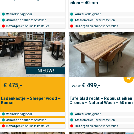
eiken – 40 mm
Winkel
verkijgbaar
Winkel
verkijgbaar
Afhalen
en online te bestellen
Afhalen
en online te bestellen
Bezorgen
en online te bestellen
Bezorgen
en online te bestellen
€
475,-
€
499,-
Vanaf:
Ladenkastje – Sleeper wood –
Tafelblad recht – Robuust eiken
Kumar
Cronus – Natural Wash – 60 mm
Winkel
verkijgbaar
Winkel
verkijgbaar
Afhalen
en online te bestellen
Afhalen
en online te bestellen
Bezorgen
en online te bestellen
Bezorgen
en online te bestellen