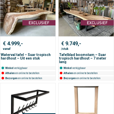
€
4.999,-
€
9.749,-
vanaf
/stuk
Waterval tafel – Suar tropisch
Tafelblad boomstam – Suar
hardhout – Uit een stuk
tropisch hardhout – 7 meter
lang
Winkel
verkijgbaar
Winkel
verkijgbaar
Afhalen
en online te bestellen
Afhalen
en online te bestellen
Bezorgen
en online te bestellen
Bezorgen
en online te bestellen