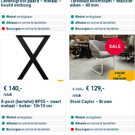
Levensgroot paard – metaal –
Tafelblad boomstam – Massief
hoofd omhoog
eiken – 40 mm
Winkel
verkijgbaar
Winkel
verkijgbaar
Afhalen
en online te bestellen
Afhalen
en online te bestellen
Bezorgen
en online te bestellen
Bezorgen
en online te bestellen
SALE
Oorspronkelijke
Huidige
€
140,-
€
129,-
€
169,-
prijs
prijs
/stuk
/stuk
was:
is:
€ 169,-.
€ 129,-.
X-poot (bartafel) BP55 – zwart
Stoel Caylor – Brown
metaal – koker: 10×10 cm
Winkel
verkijgbaar
Winkel
verkijgbaar
Afhalen
en online te bestellen
Afhalen
en online te bestellen
Bezorgen
en online te bestellen
Bezorgen
en online te bestellen