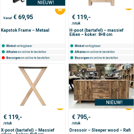
€
69,95
€
119,-
Vanaf:
/stuk
Kapstok Frame – Metaal
H-poot (bartafel) – massief
Eiken – koker: 8×8 cm
Winkel
verkijgbaar
Winkel
verkijgbaar
Afhalen
en online te bestellen
Afhalen
en online te bestellen
Bezorgen
en online te bestellen
Bezorgen
en online te bestellen
€
119,-
€
795,-
/stuk
/stuk
X-poot (bartafel) – Massief
Dressoir – Sleeper wood – Rafi