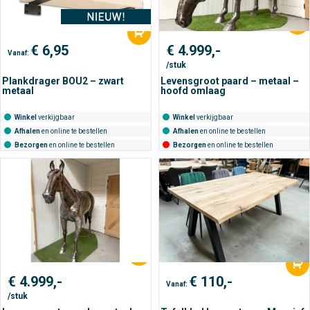
€
6,95
€
4.999,-
Vanaf:
/stuk
Plankdrager BOU2 – zwart
Levensgroot paard – metaal –
metaal
hoofd omlaag
Winkel
verkijgbaar
Winkel
verkijgbaar
Afhalen
en online te bestellen
Afhalen
en online te bestellen
Bezorgen
en online te bestellen
Bezorgen
en online te bestellen
€
4.999,-
€
110,-
Vanaf:
/stuk