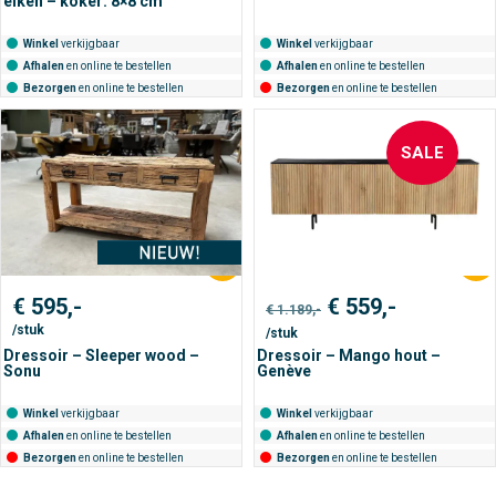
eiken – koker: 8×8 cm
Winkel
verkijgbaar
Winkel
verkijgbaar
Afhalen
en online te bestellen
Afhalen
en online te bestellen
Bezorgen
en online te bestellen
Bezorgen
en online te bestellen
SALE
Oorspronkelijke
Huidige
€
595,-
€
559,-
€
1.189,-
prijs
prijs
/stuk
/stuk
was:
is:
€ 1.189,-.
€ 559,-.
Dressoir – Sleeper wood –
Dressoir – Mango hout –
Sonu
Genève
Winkel
verkijgbaar
Winkel
verkijgbaar
Afhalen
en online te bestellen
Afhalen
en online te bestellen
Bezorgen
en online te bestellen
Bezorgen
en online te bestellen