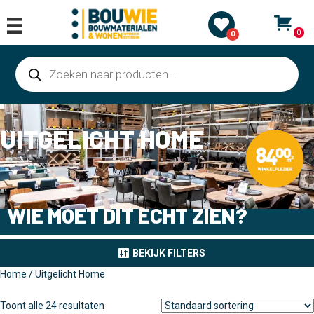
0
0
Producten
zoeken
UITGELICHT HOME
WIE MOET DIT ECHT ZIEN?
BEKIJK FILTERS
Home
/ Uitgelicht Home
Toont alle 24 resultaten