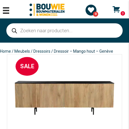
0
0
Producten
zoeken
Home
/
Meubels
/
Dressoirs
/ Dressoir – Mango hout – Genève
SALE