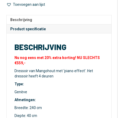
hout
e
Toevoegen aan lijst
-
r
Genève
n
aantal
a
Beschrijving
t
Product specificatie
i
v
e
BESCHRIJVING
:
Nu nog eens met 20% extra korting! NU SLECHTS
€559,-
Dressoir van Mangohout met ‘piano effect’. Het
dressoir heeft 4 deuren
Type:
Genève
Afmetingen:
Breedte: 240 cm
Diepte: 40 cm