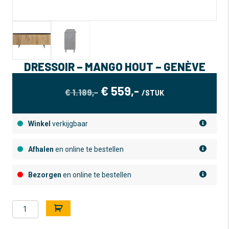
DRESSOIR – MANGO HOUT – GENÈVE
OORSPRONKELIJKE
HUIDIGE
€
559,-
€
1.189,-
/STUK
PRIJS
PRIJS
WAS:
IS:
Winkel
verkijgbaar
€ 1.189,-.
€ 559,-.
Afhalen
en online te bestellen
Bezorgen
en online te bestellen
Dressoir
A
-
l
Mango
t