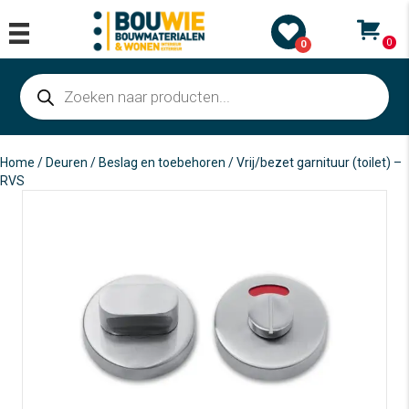
0
0
Producten
zoeken
Home
/
Deuren
/
Beslag en toebehoren
/ Vrij/bezet garnituur (toilet) –
RVS