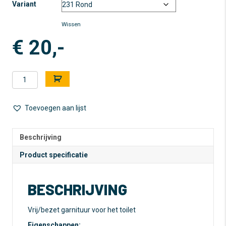
Variant
Wissen
€
20,-
Vrij/bezet
A
garnituur
l
(toilet)
t
-
e
Toevoegen aan lijst
RVS
r
aantal
n
a
Beschrijving
t
Product specificatie
i
v
e
BESCHRIJVING
:
Vrij/bezet garnituur voor het toilet
Eigenschappen: