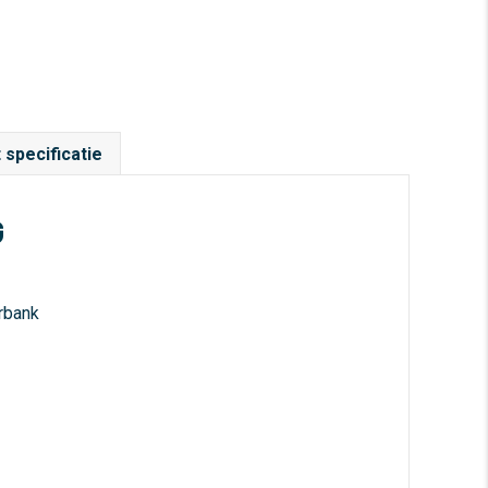
 specificatie
G
rbank