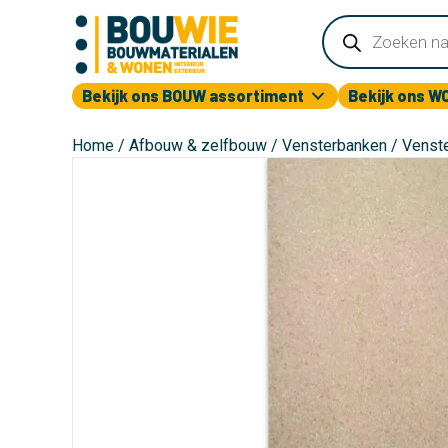
Producten
zoeken
Bekijk ons BOUW assortiment
Bekijk ons W
Home
/
Afbouw & zelfbouw
/
Vensterbanken
/ Venst