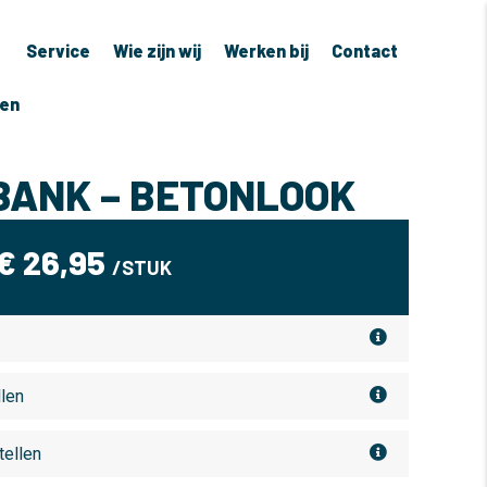
Service
Wie zijn wij
Werken bij
Contact
ven
ANK – BETONLOOK
€
26,95
/STUK
llen
tellen