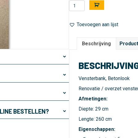
Vensterbank
A
-
l
Betonlook
t
Toevoegen aan lijst
aantal
e
r
n
Beschrijving
Product
a
t
i
BESCHRIJVIN
v
e
Vensterbank, Betonlook
:
Renovatie / overzet venste
Afmetingen:
Diepte: 29 cm
NLINE BESTELLEN?
Lengte: 260 cm
Eigenschappen: