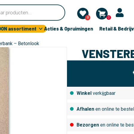
0
0
OON assortiment
Acties & Opruimingen
Retail & Bedrij
erbank – Betonlook
VENSTERB
Winkel
verkijgbaar
Afhalen
en online te beste
Bezorgen
en online te bes