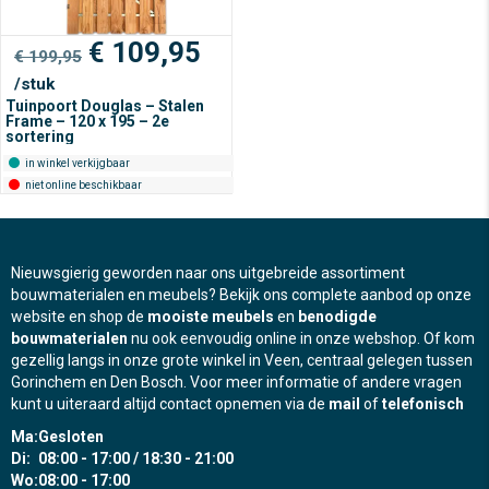
Oorspronkelijke
Huidige
€
109,95
€
199,95
prijs
prijs
/stuk
was:
is:
Tuinpoort Douglas – Stalen
€ 199,95.
€ 109,95.
Frame – 120 x 195 – 2e
sortering
in winkel verkijgbaar
niet online beschikbaar
Nieuwsgierig geworden naar ons uitgebreide assortiment
bouwmaterialen en meubels? Bekijk ons complete aanbod op onze
website en shop de
mooiste meubels
en
benodigde
bouwmaterialen
nu ook eenvoudig online in onze webshop. Of kom
gezellig langs in onze grote winkel in Veen, centraal gelegen tussen
Gorinchem en Den Bosch. Voor meer informatie of andere vragen
kunt u uiteraard altijd contact opnemen via de
mail
of
telefonisch
Ma:
Gesloten
Di:
08:00 - 17:00 / 18:30 - 21:00
Wo:
08:00 - 17:00