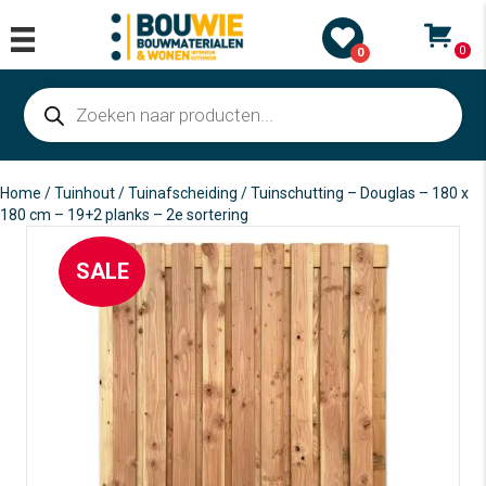
0
0
Producten
zoeken
Home
/
Tuinhout
/
Tuinafscheiding
/ Tuinschutting – Douglas – 180 x
180 cm – 19+2 planks – 2e sortering
SALE