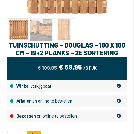
TUINSCHUTTING – DOUGLAS – 180 X 180
CM – 19+2 PLANKS – 2E SORTERING
OORSPRONKELIJKE
HUIDIGE
€
59,95
€
109,95
/STUK
PRIJS
PRIJS
WAS:
IS:
Winkel
verkijgbaar
€ 109,95.
€ 59,95.
Afhalen
en online te bestellen
Bezorgen
en online te bestellen
Tuinschutting
A