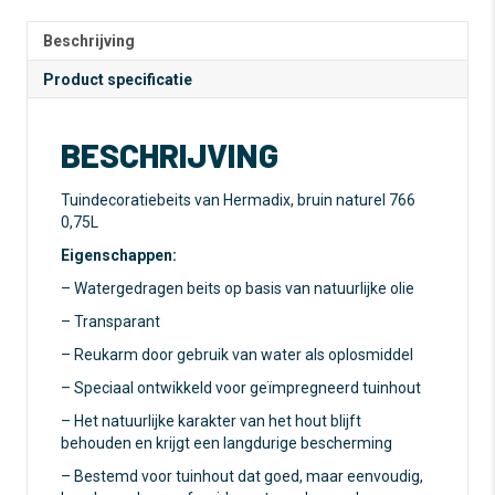
liter
n
-
a
Beschrijving
Bruin
t
Product specificatie
Naturel
i
766
v
-
e
BESCHRIJVING
Transparant
:
aantal
Tuindecoratiebeits van Hermadix, bruin naturel 766
0,75L
Eigenschappen:
– Watergedragen beits op basis van natuurlijke olie
– Transparant
– Reukarm door gebruik van water als oplosmiddel
– Speciaal ontwikkeld voor geïmpregneerd tuinhout
– Het natuurlijke karakter van het hout blijft
behouden en krijgt een langdurige bescherming
– Bestemd voor tuinhout dat goed, maar eenvoudig,