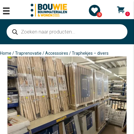
0
0
Producten
zoeken
Home
/
Traprenovatie
/
Accessoires
/ Traphekjes – divers