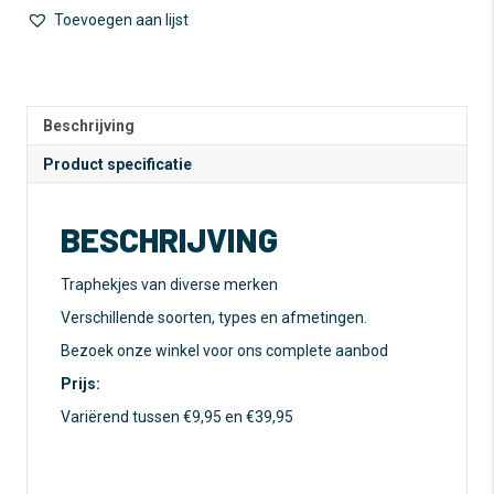
Toevoegen aan lijst
A
l
t
e
Beschrijving
r
n
Product specificatie
a
t
BESCHRIJVING
i
v
e
Traphekjes van diverse merken
:
Verschillende soorten, types en afmetingen.
Bezoek onze winkel voor ons complete aanbod
Prijs:
Variërend tussen €9,95 en €39,95