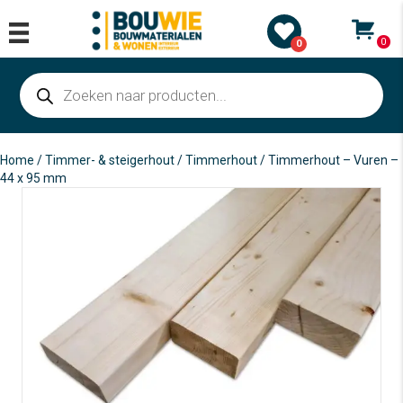
0
0
Producten
zoeken
Home
/
Timmer- & steigerhout
/
Timmerhout
/ Timmerhout – Vuren –
44 x 95 mm