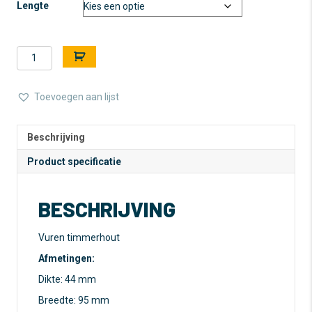
Lengte
Timmerhout
A
-
l
Vuren
t
-
e
Toevoegen aan lijst
44
r
x
n
95
a
Beschrijving
mm
t
Product specificatie
aantal
i
v
e
BESCHRIJVING
:
Vuren timmerhout
Afmetingen:
Dikte: 44 mm
Breedte: 95 mm