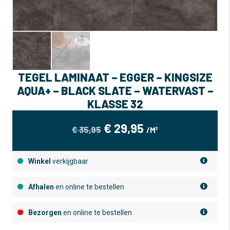
TEGEL LAMINAAT – EGGER – KINGSIZE
AQUA+ – BLACK SLATE – WATERVAST –
KLASSE 32
OORSPRONKELIJKE
HUIDIGE
€
29,95
€
35,95
/M²
PRIJS
PRIJS
WAS:
IS:
Winkel
verkijgbaar
€ 35,95.
€ 29,95.
Afhalen
en online te bestellen
Bezorgen
en online te bestellen