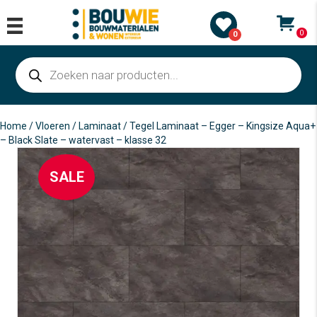
0
0
Producten
zoeken
Home
/
Vloeren
/
Laminaat
/ Tegel Laminaat – Egger – Kingsize Aqua+
– Black Slate – watervast – klasse 32
SALE