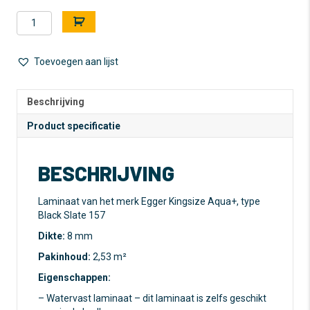
Tegel
A
Laminaat
l
-
t
Egger
e
Toevoegen aan lijst
-
r
Kingsize
n
Aqua+
a
Beschrijving
-
t
Product specificatie
Black
i
Slate
v
-
e
BESCHRIJVING
watervast
:
-
klasse
Laminaat van het merk Egger Kingsize Aqua+, type
32
Black Slate 157
aantal
Dikte:
8 mm
Pakinhoud:
2,53 m²
Eigenschappen:
– Watervast laminaat – dit laminaat is zelfs geschikt