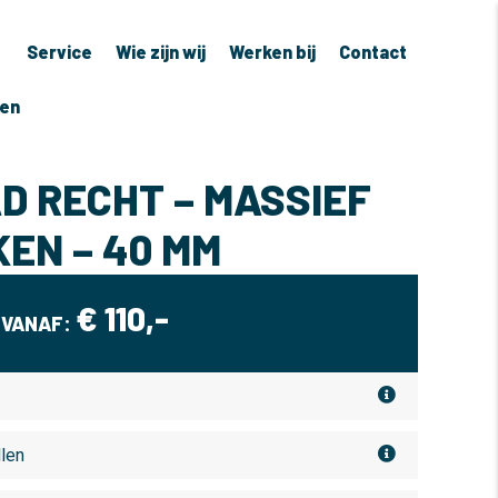
Service
Wie zijn wij
Werken bij
Contact
ven
D RECHT – MASSIEF
KEN – 40 MM
€
110,-
VANAF:
llen