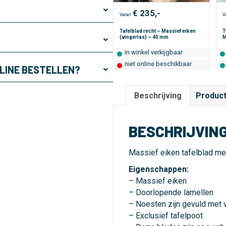
e
€
235,-
:
Vanaf:
V
Tafelblad recht – Massief eiken
T
(vingerlas) – 40 mm
M
in winkel verkijgbaar
niet online beschikbaar
NLINE BESTELLEN?
Beschrijving
Product
BESCHRIJVIN
Massief eiken tafelblad me
Eigenschappen:
– Massief eiken
– Doorlopende lamellen
– Noesten zijn gevuld met 
– Exclusief tafelpoot