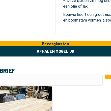
– Deze bladen zijn nog onb
een olie of lak
Bouwie heeft een groot asso
en boomstam vormen, alsoo
Bezorgkosten
AFHALEN MOGELIJK
BRIEF