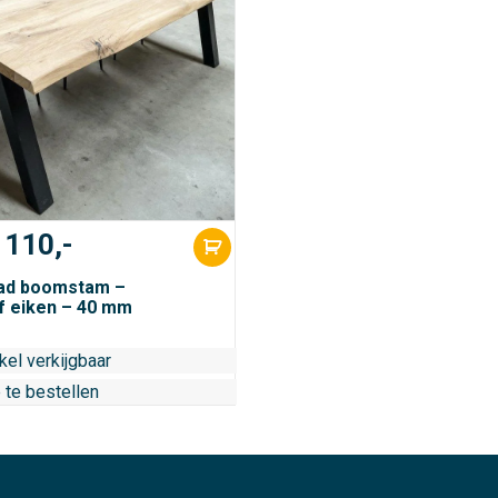
110,-
lad boomstam –
f eiken – 40 mm
kel verkijgbaar
e te bestellen