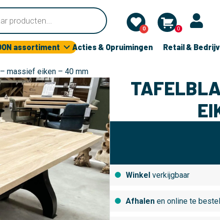
0
0
OON assortiment
Acties & Opruimingen
Retail & Bedrij
t – massief eiken – 40 mm
TAFELBLA
EI
Winkel
verkijgbaar
Afhalen
en online te beste