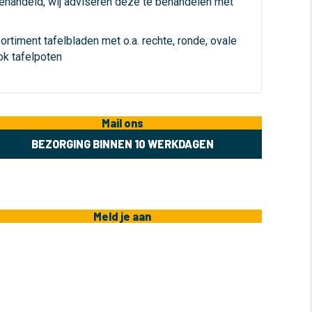
ehandeld, wij adviseren deze te behandelen met
rtiment tafelbladen met o.a. rechte, ronde, ovale
k tafelpoten
Mail ons
BEZORGING BINNEN 10 WERKDAGEN
Meld je aan