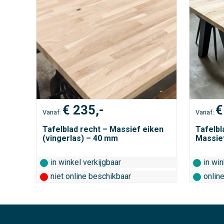
€
235,-
€
Vanaf:
Vanaf:
Tafelblad recht – Massief eiken
Tafelb
(vingerlas) – 40 mm
Massie
in winkel verkijgbaar
in win
niet online beschikbaar
onlin