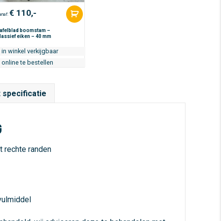
€
110,-
anaf:
afelblad boomstam –
assief eiken – 40 mm
in winkel verkijgbaar
online te bestellen
 specificatie
G
t rechte randen
vulmiddel