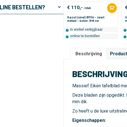
e
NLINE BESTELLEN?
€
110,-
:
/stuk
X-poot (smal) BP56 – zwart
U
metaal – koker: 8×8 cm
m
in winkel verkijgbaar
online te bestellen
Beschrijving
Product
BESCHRIJVIN
Massief Eiken tafelblad me
Deze bladen zijn opgedikt. 
mm dik.
Zo heeft u de luxe uitstrali
Eigenschappen: