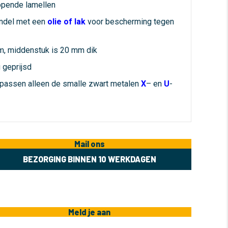
opende lamellen
andel met een
olie of lak
voor bescherming tegen
m, middenstuk is 20 mm dik
g geprijsd
 passen alleen de smalle zwart metalen
X
– en
U
-
Mail ons
BEZORGING BINNEN 10 WERKDAGEN
Meld je aan