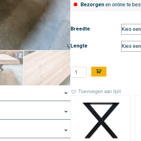
Bezorgen
en online te bes
Breedte
Lengte
Tafelblad
A
boomstam
l
-
t
Toevoegen aan lijst
massief
e
Eiken
r
-
n
40
a
mm
t
(opgedikt)
i
aantal
v