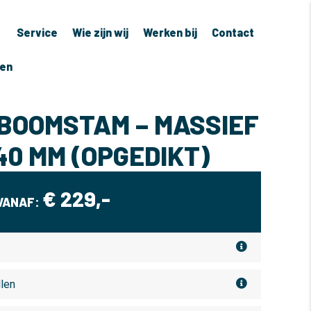
Service
Wie zijn wij
Werken bij
Contact
ven
BOOMSTAM – MASSIEF
 40 MM (OPGEDIKT)
€
229,-
VANAF:
llen