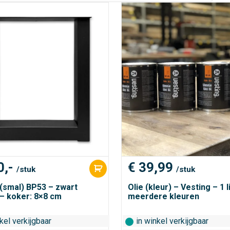
,-
€
39,99
/stuk
/stuk
(smal) BP53 – zwart
Olie (kleur) – Vesting – 1 l
– koker: 8×8 cm
meerdere kleuren
kel verkijgbaar
in winkel verkijgbaar