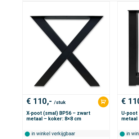
€
110,-
€
110
/stuk
X-poot (smal) BP56 – zwart
U-poot 
metaal – koker: 8×8 cm
metaal 
in winkel verkijgbaar
in win