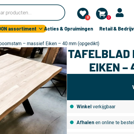
0
0
OON assortiment
Acties & Opruimingen
Retail & Bedrij
 boomstam – massief Eiken – 40 mm (opgedikt)
TAFELBLAD 
EIKEN –
Winkel
verkijgbaar
Afhalen
en online te beste