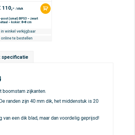
€
110,-
/stuk
-poot (smal) BP53 – zwart
etaal – koker: 8×8 cm
in winkel verkijgbaar
online te bestellen
 specificatie
G
t boomstam zijkanten.
De randen zijn 40 mm dik, het middenstuk is 20
ng van een dik blad, maar dan voordelig geprijsd!