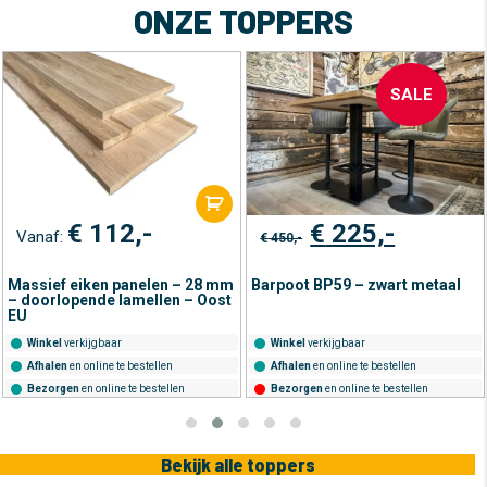
ONZE TOPPERS
SALE
Oorspronkelijke
Huidige
€
225,-
€
6,72
Vanaf:
€
450,-
prijs
prijs
was:
is:
len – 28 mm
Barpoot BP59 – zwart metaal
€ 450,-.
€ 225,-.
Massief vuren pane
llen – Oost
– doorlopende lame
sortering
Winkel
verkijgbaar
Winkel
verkijgbaar
ellen
Afhalen
en online te bestellen
Afhalen
en online te best
stellen
Bezorgen
en online te bestellen
Bezorgen
en online te be
Bekijk alle toppers