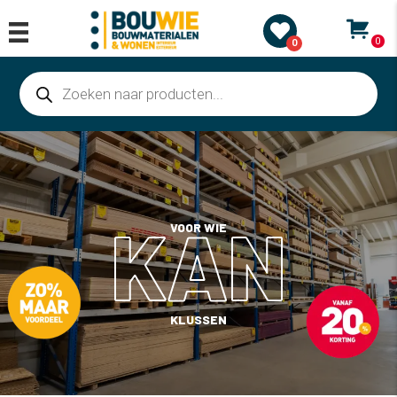
0
0
Producten
zoeken
KAN
VOOR WIE
KLUSSEN