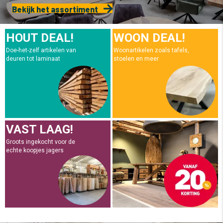
Bekijk het assortiment
HOUT DEAL!
WOON DEAL!
Doe-het-zelf artikelen van
Woonartikelen zoals tafels,
deuren tot laminaat
stoelen en meer
VAST LAAG!
Groots ingekocht voor de
echte koopjes jagers