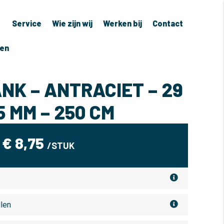
Service
Wie zijn wij
Werken bij
Contact
ven
NK – ANTRACIET – 29
5 MM – 250 CM
€
8,75
/STUK
llen