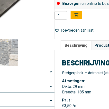
Bezorgen
en online te bes
Steigerplank
A
-
l
Antraciet
t
Toevoegen aan lijst
-
e
29
r
x
n
Beschrijving
Product
185
a
mm
t
-
i
BESCHRIJVIN
250
v
cm
e
Steigerplank – Antraciet (s
aantal
:
Afmetingen:
Dikte: 29 mm
Breedte: 185 mm
Prijs:
€3,50 /m¹