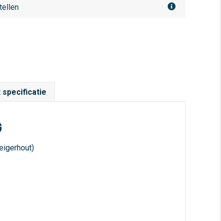
tellen
 specificatie
G
teigerhout)