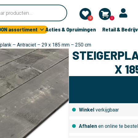
0
0
OON assortiment
Acties & Opruimingen
Retail & Bedrij
rplank – Antraciet – 29 x 185 mm – 250 cm
STEIGERPLA
X 18
Winkel
verkijgbaar
Afhalen
en online te beste