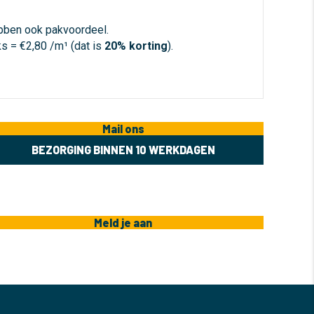
bben ook pakvoordeel.
ks = €2,80 /m¹ (dat is
20% korting
).
Mail ons
BEZORGING BINNEN 10 WERKDAGEN
Meld je aan