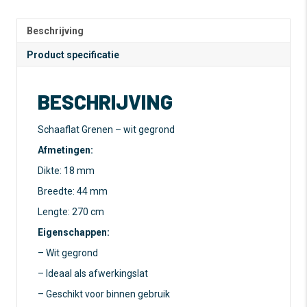
18
r
x
n
44
a
Beschrijving
mm
t
Product specificatie
-
i
270
v
cm
e
BESCHRIJVING
-
:
Wit
gegrond
Schaaflat Grenen – wit gegrond
aantal
Afmetingen:
Dikte: 18 mm
Breedte: 44 mm
Lengte: 270 cm
Eigenschappen:
– Wit gegrond
– Ideaal als afwerkingslat
– Geschikt voor binnen gebruik