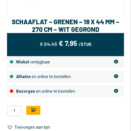
SCHAAFLAT – GRENEN – 18 X 44 MM –
270 CM – WIT GEGROND
OORSPRONKELIJKE
HUIDIGE
€
7,95
€
24,45
/STUK
PRIJS
PRIJS
WAS:
IS:
Winkel
verkijgbaar
€ 24,45.
€ 7,95.
Afhalen
en online te bestellen
Bezorgen
en online te bestellen
Schaaflat
A
-
l
Grenen
t
-
e
Toevoegen aan lijst