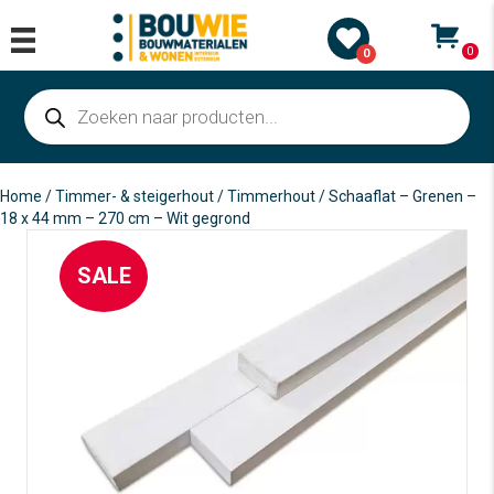
0
0
Producten
zoeken
Home
/
Timmer- & steigerhout
/
Timmerhout
/ Schaaflat – Grenen –
18 x 44 mm – 270 cm – Wit gegrond
SALE