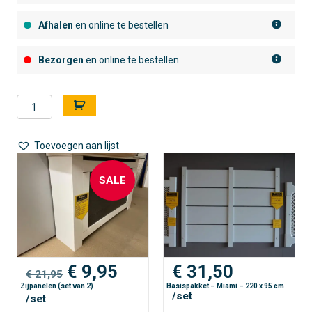
Afhalen
en online te bestellen
Bezorgen
en online te bestellen
Uitbreidingspakket
A
-
l
Miami
t
-
e
Toevoegen aan lijst
110
r
x
n
SALE
95
a
cm
t
aantal
i
v
e
:
Oorspronkelijke
Huidige
€
9,95
€
31,50
€
21,95
prijs
prijs
Zijpanelen (set van 2)
Basispakket – Miami – 220 x 95 cm
/set
/set