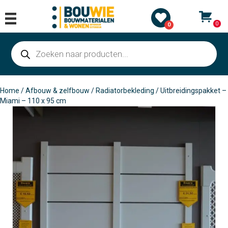
0
0
Producten
zoeken
Home
/
Afbouw & zelfbouw
/
Radiatorbekleding
/ Uitbreidingspakket –
Miami – 110 x 95 cm