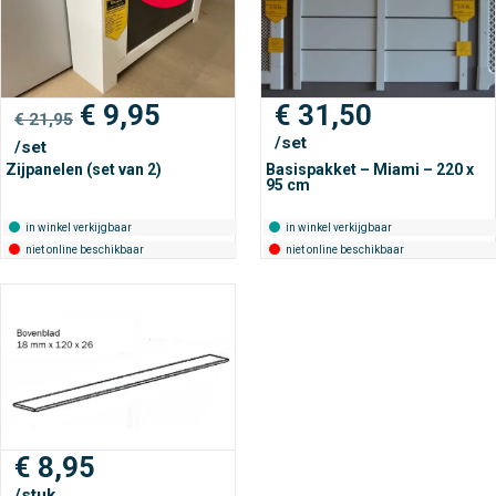
Oorspronkelijke
Huidige
€
9,95
€
31,50
€
21,95
prijs
prijs
/set
/set
was:
is:
Zijpanelen (set van 2)
Basispakket – Miami – 220 x
€ 21,95.
€ 9,95.
95 cm
in winkel verkijgbaar
in winkel verkijgbaar
niet online beschikbaar
niet online beschikbaar
€
8,95
/stuk