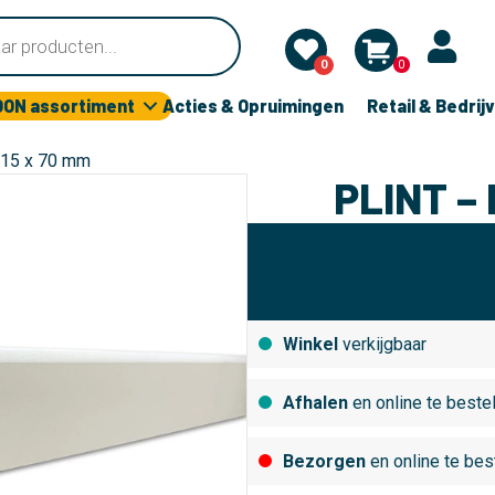
0
0
OON assortiment
Acties & Opruimingen
Retail & Bedrij
– 15 x 70 mm
PLINT – 
Winkel
verkijgbaar
Afhalen
en online te beste
Bezorgen
en online te bes