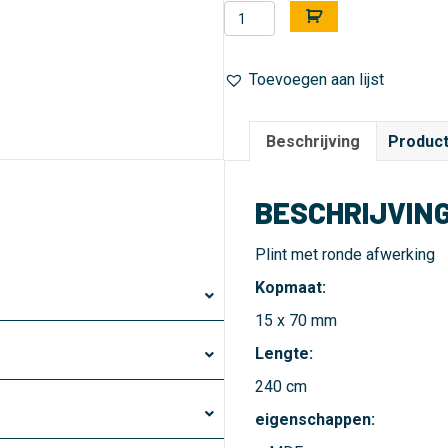
Plint
A
-
l
rond
t
Toevoegen aan lijst
-
e
15
r
x
n
Beschrijving
Product
70
a
mm
t
aantal
i
BESCHRIJVIN
v
e
Plint met ronde afwerking
:
Kopmaat:
15 x 70 mm
Lengte:
240 cm
eigenschappen: