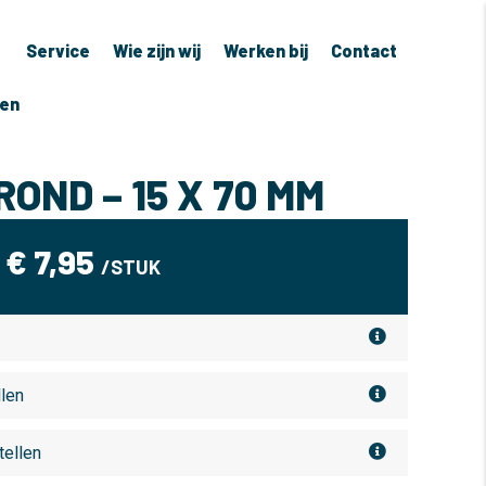
Service
Wie zijn wij
Werken bij
Contact
ven
ROND – 15 X 70 MM
€
7,95
/STUK
llen
tellen