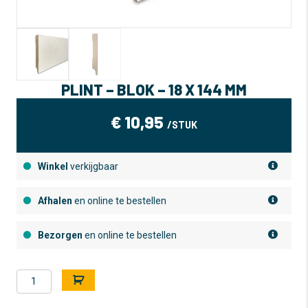
PLINT – BLOK – 18 X 144 MM
€
10,95
/STUK
Winkel
verkijgbaar
Afhalen
en online te bestellen
Bezorgen
en online te bestellen
Plint
A
-
l
blok
t