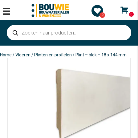
0
0
Producten
zoeken
Home
/
Vloeren
/
Plinten en profielen
/ Plint – blok – 18 x 144 mm