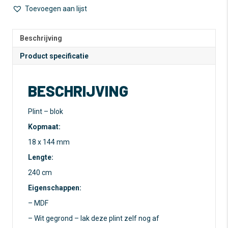
-
e
Toevoegen aan lijst
18
r
x
n
144
a
Beschrijving
mm
t
Product specificatie
aantal
i
v
e
BESCHRIJVING
:
Plint – blok
Kopmaat:
18 x 144 mm
Lengte:
240 cm
Eigenschappen:
– MDF
– Wit gegrond – lak deze plint zelf nog af