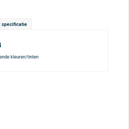
 specificatie
G
lende kleuren/tinten