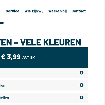
Service
Wie zijn wij
Werken bij
Contact
ven
EN – VELE KLEUREN
€
3,99
/STUK
llen
tellen