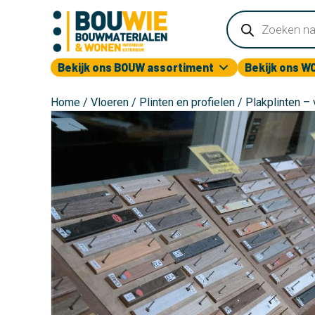
Producten
zoeken
Bekijk ons BOUW assortiment
Bekijk ons W
Home
/
Vloeren
/
Plinten en profielen
/ Plakplinten – 