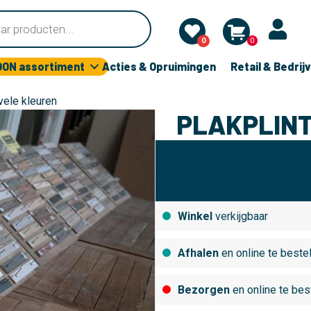
0
0
OON assortiment
Acties & Opruimingen
Retail & Bedrij
vele kleuren
PLAKPLINT
Winkel
verkijgbaar
Afhalen
en online te beste
Bezorgen
en online te bes