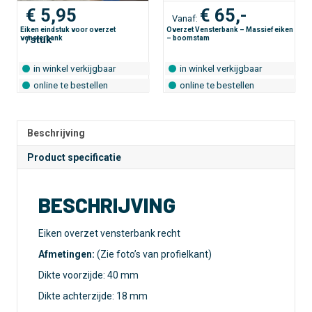
€
5,95
€
65,-
Vanaf:
Eiken eindstuk voor overzet
Overzet Vensterbank – Massief eiken
/stuk
vensterbank
– boomstam
in winkel verkijgbaar
in winkel verkijgbaar
online te bestellen
online te bestellen
Beschrijving
Product specificatie
BESCHRIJVING
Eiken overzet vensterbank recht
Afmetingen:
(Zie foto’s van profielkant)
Dikte voorzijde: 40 mm
Dikte achterzijde: 18 mm