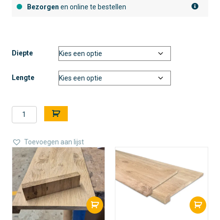
Bezorgen
en online te bestellen
Diepte
Lengte
Overzet
A
Vensterbank
l
-
t
Massief
e
Toevoegen aan lijst
eiken
r
-
n
recht
a
aantal
t
i
v
e
: