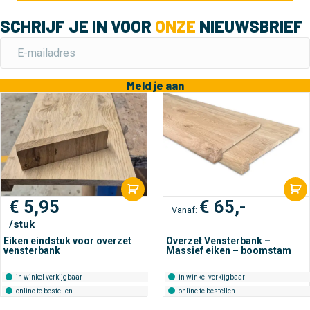
SCHRIJF JE IN VOOR
ONZE
NIEUWSBRIEF
Meld je aan
€
5,95
€
65,-
Vanaf:
/stuk
Eiken eindstuk voor overzet
Overzet Vensterbank –
vensterbank
Massief eiken – boomstam
in winkel verkijgbaar
in winkel verkijgbaar
online te bestellen
online te bestellen