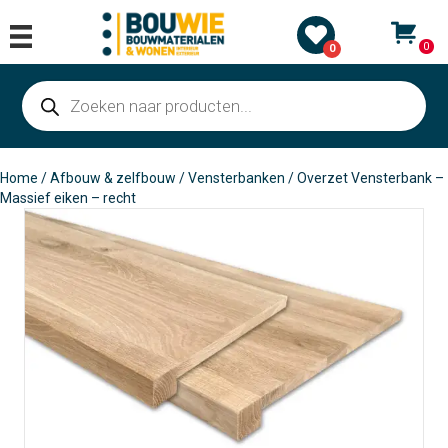
0
0
Producten
zoeken
Home
/
Afbouw & zelfbouw
/
Vensterbanken
/ Overzet Vensterbank –
Massief eiken – recht