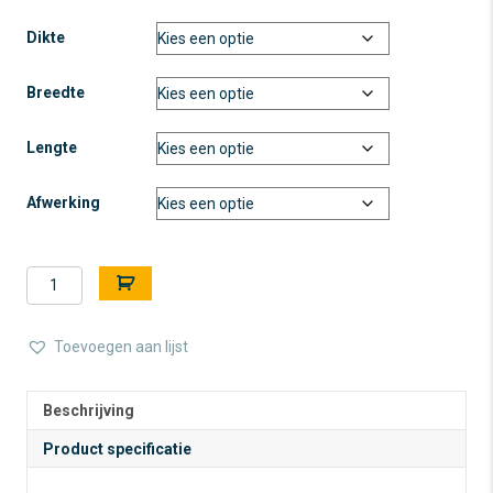
Dikte
Breedte
Lengte
Afwerking
Okoumé
A
INT
l
-
t
Populieren
e
Toevoegen aan lijst
kern
r
-
n
Onbehandeld
a
Beschrijving
/
t
Product specificatie
Gegrond
i
aantal
v