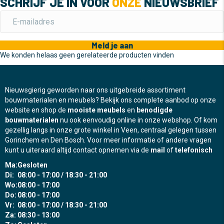
SCHRIJF JE IN VOOR
ONZE
NIEUWSBRIEF
Meld je aan
We konden helaas geen gerelateerde producten vinden
Nieuwsgierig geworden naar ons uitgebreide assortiment
bouwmaterialen en meubels? Bekijk ons complete aanbod op onze
website en shop de
mooiste meubels
en
benodigde
bouwmaterialen
nu ook eenvoudig online in onze webshop. Of kom
gezellig langs in onze grote winkel in Veen, centraal gelegen tussen
Gorinchem en Den Bosch. Voor meer informatie of andere vragen
kunt u uiteraard altijd contact opnemen via de
mail
of
telefonisch
Ma:
Gesloten
Di:
08:00 - 17:00 / 18:30 - 21:00
Wo:
08:00 - 17:00
Do:
08:00 - 17:00
Vr:
08:00 - 17:00 / 18:30 - 21:00
Za:
08:30 - 13:00