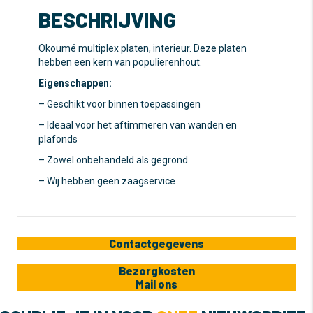
e
BESCHRIJVING
:
Okoumé multiplex platen, interieur. Deze platen
hebben een kern van populierenhout.
Eigenschappen:
– Geschikt voor binnen toepassingen
– Ideaal voor het aftimmeren van wanden en
plafonds
– Zowel onbehandeld als gegrond
– Wij hebben geen zaagservice
Contactgegevens
Bezorgkosten
Mail ons