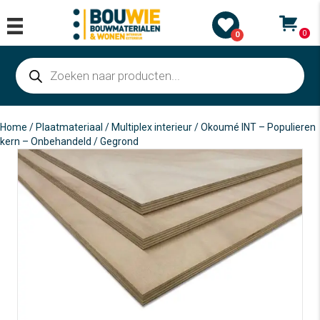
0
0
Producten
zoeken
Home
/
Plaatmateriaal
/
Multiplex interieur
/ Okoumé INT – Populieren
kern – Onbehandeld / Gegrond