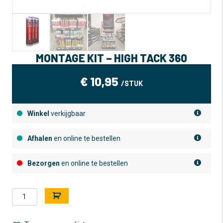
MONTAGE KIT – HIGH TACK 360
€
10,95
/STUK
Winkel
verkijgbaar
Afhalen
en online te bestellen
Bezorgen
en online te bestellen
Montage
A
kit
l
-
t
High
e