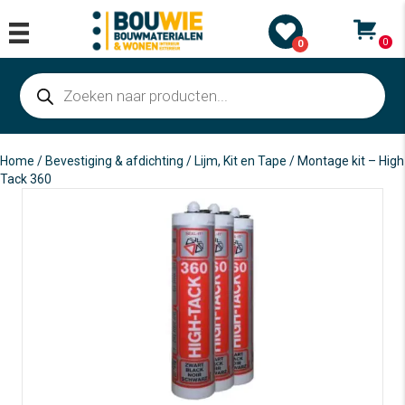
0
0
Producten
zoeken
Home
/
Bevestiging & afdichting
/
Lijm, Kit en Tape
/ Montage kit – High
Tack 360