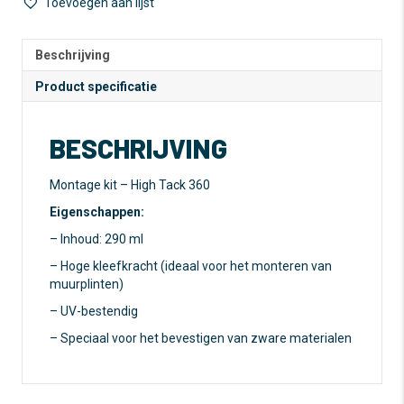
Toevoegen aan lijst
Tack
r
360
n
aantal
a
Beschrijving
t
Product specificatie
i
v
e
BESCHRIJVING
:
Montage kit – High Tack 360
Eigenschappen:
– Inhoud: 290 ml
– Hoge kleefkracht (ideaal voor het monteren van
muurplinten)
– UV-bestendig
– Speciaal voor het bevestigen van zware materialen