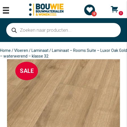
0
0
Producten
zoeken
Home
/
Vloeren
/
Laminaat
/ Laminaat – Rooms Suite – Luxor Oak Gold
– waterwerend – klasse 32
SALE