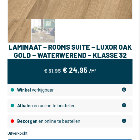
LAMINAAT – ROOMS SUITE – LUXOR OAK
GOLD – WATERWEREND – KLASSE 32
OORSPRONKELIJKE
HUIDIGE
€
24,95
€
31,95
/M²
PRIJS
PRIJS
WAS:
IS:
Winkel
verkijgbaar
€ 31,95.
€ 24,95.
Afhalen
en online te bestellen
Bezorgen
en online te bestellen
Uitverkocht