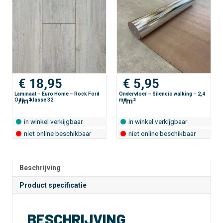
Grey
r
Wilson
n
Oak
a
-
t
klasse
i
32
v
aantal
e
:
€
18,95
€
5,95
Laminaat – Euro Home – Rock Ford
Ondervloer – Silencio walking – 2,4
/m²
/m²
Oak – klasse 32
mm
in winkel verkijgbaar
in winkel verkijgbaar
niet online beschikbaar
niet online beschikbaar
Beschrijving
Product specificatie
BESCHRIJVING