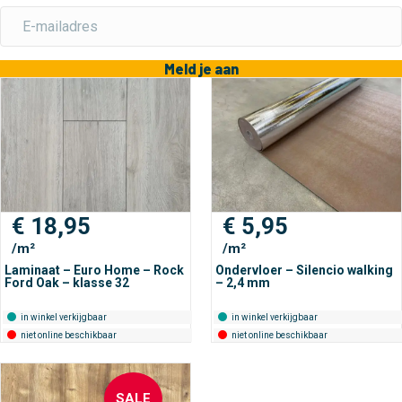
Meld je aan
€
18,95
€
5,95
/m²
/m²
Laminaat – Euro Home – Rock
Ondervloer – Silencio walking
Ford Oak – klasse 32
– 2,4 mm
in winkel verkijgbaar
in winkel verkijgbaar
niet online beschikbaar
niet online beschikbaar
SALE