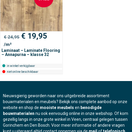
Oorspronkelijke
Huidige
€
19,95
€
24,95
prijs
prijs
/m²
was:
is:
Laminaat – Laminate Flooring
€ 24,95.
€ 19,95.
– Annapurna – klasse 32
in winkel verkijgbaar
niet online beschikbaar
Nieuwsgierig geworden naar ons uitgebreide assortiment
bouwmaterialen en meubels? Bekijk ons complete aanbod op onze
website en shop de
mooiste meubels
en
benodigde
bouwmaterialen
nu ook eenvoudig online in onze webshop. Of kom
gezellig langs in onze grote winkel in Veen, centraal gelegen tussen
Gorinchem en Den Bosch. Voor meer informatie of andere vragen
kunt u uiteraard altijd contact opnemen via de
mail
of
telefonisch