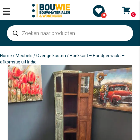
0
0
Producten
zoeken
Home
/
Meubels
/
Overige kasten
/ Hoekkast – Handgemaakt –
afkomstig uit India