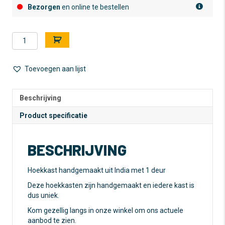
Bezorgen
en online te bestellen
Hoekkast
A
-
l
Handgemaakt
t
-
e
Toevoegen aan lijst
afkomstig
r
uit
n
India
a
Beschrijving
aantal
t
Product specificatie
i
v
e
BESCHRIJVING
:
Hoekkast handgemaakt uit India met 1 deur
Deze hoekkasten zijn handgemaakt en iedere kast is
dus uniek.
Kom gezellig langs in onze winkel om ons actuele
aanbod te zien.