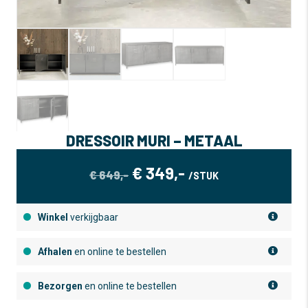
DRESSOIR MURI – METAAL
OORSPRONKELIJKE
HUIDIGE
€
349,-
€
649,-
/STUK
PRIJS
PRIJS
WAS:
IS:
Winkel
verkijgbaar
€ 649,-.
€ 349,-.
Afhalen
en online te bestellen
Bezorgen
en online te bestellen