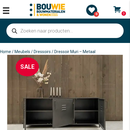
0
0
Producten
zoeken
Home
/
Meubels
/
Dressoirs
/ Dressoir Muri – Metaal
SALE