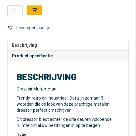
Dressoir
A
Muri
l
-
t
Metaal
e
Toevoegen aan lijst
aantal
r
n
a
Beschrijving
t
Product specificatie
i
v
e
BESCHRIJVING
:
Dressoir Muri, metaal
Trendy, retro en industrieel. Dat zijn zomaar 3
woorden die de look van deze prachtige metalen
dressoir perfect omschrijven.
Dit dressoir biedt achter de drie deuren voldoende
ruimte om al uw bezittingen in op te bergen
Type: