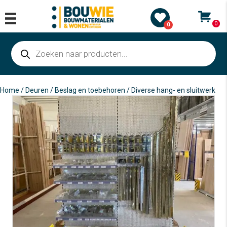
0
0
Producten
zoeken
Home
/
Deuren
/
Beslag en toebehoren
/ Diverse hang- en sluitwerk