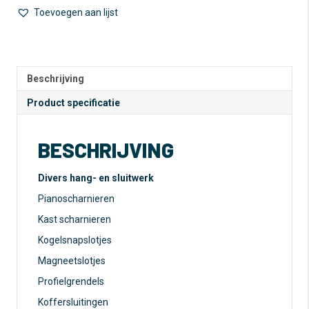
Toevoegen aan lijst
A
l
t
e
Beschrijving
r
n
Product specificatie
a
t
BESCHRIJVING
i
v
e
Divers hang- en sluitwerk
:
Pianoscharnieren
Kast scharnieren
Kogelsnapslotjes
Magneetslotjes
Profielgrendels
Koffersluitingen