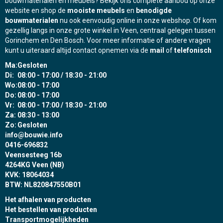
bouwmaterialen en meubels? Bekijk ons complete aanbod op onze
website en shop de
mooiste meubels
en
benodigde
bouwmaterialen
nu ook eenvoudig online in onze webshop. Of kom
gezellig langs in onze grote winkel in Veen, centraal gelegen tussen
Gorinchem en Den Bosch. Voor meer informatie of andere vragen
kunt u uiteraard altijd contact opnemen via de
mail
of
telefonisch
Ma:
Gesloten
Di:
08:00 - 17:00 / 18:30 - 21:00
Wo:
08:00 - 17:00
Do:
08:00 - 17:00
Vr:
08:00 - 17:00 / 18:30 - 21:00
Za:
08:30 - 13:00
Zo:
Gesloten
info@bouwie.info
0416-696832
Veensesteeg 16b
4264KG Veen (NB)
KVK: 18064034
BTW: NL820847550B01
Het afhalen van producten
Het bestellen van producten
Transportmogelijkheden