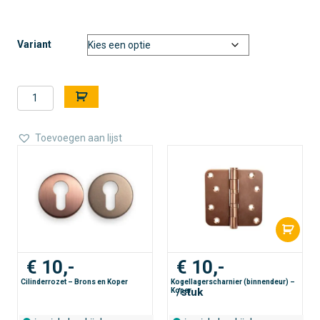
Variant
Deurklinkset
A
-
l
Koper
t
aantal
e
Toevoegen aan lijst
r
n
a
t
i
v
e
:
€
10,-
€
10,-
Cilinderrozet – Brons en Koper
Kogellagerscharnier (binnendeur) –
/stuk
Koper