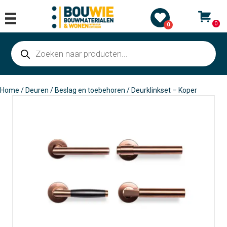
0
0
Producten
zoeken
Home
/
Deuren
/
Beslag en toebehoren
/ Deurklinkset – Koper