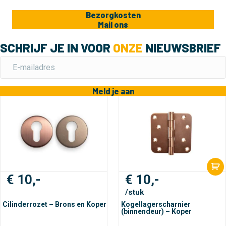
Bezorgkosten
Mail ons
SCHRIJF JE IN VOOR
ONZE
NIEUWSBRIEF
Meld je aan
€
10,-
€
10,-
/stuk
Cilinderrozet – Brons en Koper
Kogellagerscharnier
(binnendeur) – Koper