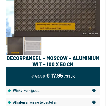
DECORPANEEL – MOSCOW – ALUMINIUM
WIT – 100 X 50 CM
OORSPRONKELIJKE
HUIDIGE
€
17,95
€
43,50
/STUK
PRIJS
PRIJS
WAS:
IS:
Winkel
verkijgbaar
€ 43,50.
€ 17,95.
Afhalen
en online te bestellen