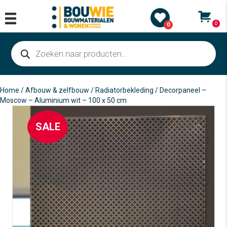
0
0
Producten
zoeken
Home
/
Afbouw & zelfbouw
/
Radiatorbekleding
/ Decorpaneel –
Moscow – Aluminium wit – 100 x 50 cm
SALE