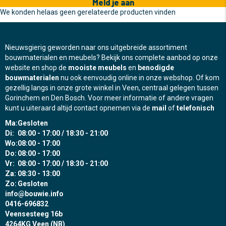
Meld je aan
We konden helaas geen gerelateerde producten vinden
Nieuwsgierig geworden naar ons uitgebreide assortiment
bouwmaterialen en meubels? Bekijk ons complete aanbod op onze
website en shop de
mooiste meubels
en
benodigde
bouwmaterialen
nu ook eenvoudig online in onze webshop. Of kom
gezellig langs in onze grote winkel in Veen, centraal gelegen tussen
Gorinchem en Den Bosch. Voor meer informatie of andere vragen
kunt u uiteraard altijd contact opnemen via de
mail
of
telefonisch
Ma:
Gesloten
Di:
08:00 - 17:00 / 18:30 - 21:00
Wo:
08:00 - 17:00
Do:
08:00 - 17:00
Vr:
08:00 - 17:00 / 18:30 - 21:00
Za:
08:30 - 13:00
Zo:
Gesloten
info@bouwie.info
0416-696832
Veensesteeg 16b
4264KG Veen (NB)