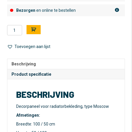
Bezorgen
en online te bestellen
Decorpaneel
A
-
l
Moscow
t
-
e
Toevoegen aan lijst
Aluminium
r
wit
n
-
a
Beschrijving
100
t
Product specificatie
x
i
50
v
cm
e
BESCHRIJVING
aantal
:
Decorpaneel voor radiatorbekleding, type Moscow
Afmetingen:
Breedte: 100 / 50 cm