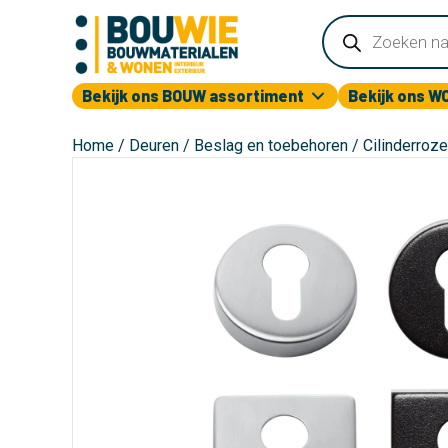
Producten
zoeken
Bekijk ons BOUW assortiment
Bekijk ons W
Home
/
Deuren
/
Beslag en toebehoren
/ Cilinderroz