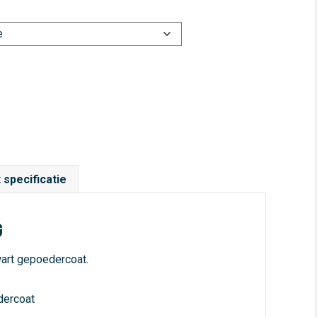
 specificatie
G
wart gepoedercoat.
dercoat