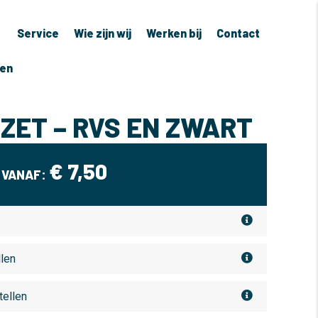
Service
Wie zijn wij
Werken bij
Contact
ven
ZET – RVS EN ZWART
€
7,50
VANAF:
llen
tellen