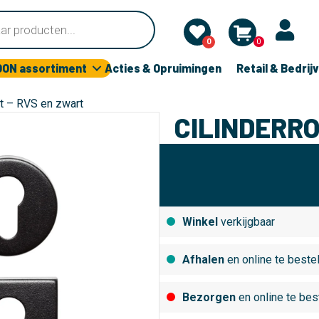
0
0
OON assortiment
Acties & Opruimingen
Retail & Bedrij
et – RVS en zwart
CILINDERRO
Winkel
verkijgbaar
Afhalen
en online te beste
Bezorgen
en online te bes