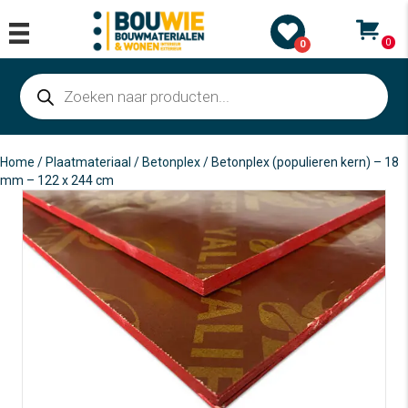
0
0
Producten
zoeken
Home
/
Plaatmateriaal
/
Betonplex
/ Betonplex (populieren kern) – 18
mm – 122 x 244 cm