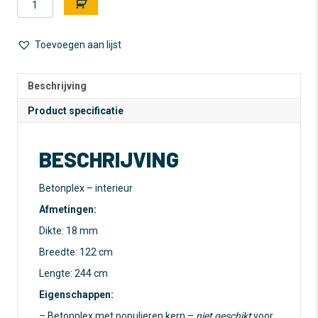
(populieren
l
kern)
t
-
e
Toevoegen aan lijst
18
r
mm
n
-
a
Beschrijving
122
t
Product specificatie
x
i
244
v
cm
e
BESCHRIJVING
aantal
:
Betonplex – interieur
Afmetingen:
Dikte: 18 mm
Breedte: 122 cm
Lengte: 244 cm
Eigenschappen:
– Betonplex met populieren kern –
niet geschikt
voor