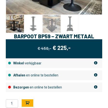
BARPOOT BP59 – ZWART METAAL
OORSPRONKELIJKE
HUIDIGE
€
225,-
€
450,-
PRIJS
PRIJS
WAS:
IS:
Winkel
verkijgbaar
€ 450,-.
€ 225,-.
Afhalen
en online te bestellen
Bezorgen
en online te bestellen
Barpoot
A
BP59
l