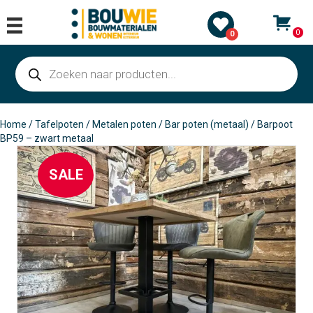
0
0
Producten
zoeken
Home
/
Tafelpoten
/
Metalen poten
/
Bar poten (metaal)
/ Barpoot
BP59 – zwart metaal
SALE