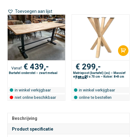
-
t
zwart
e
Toevoegen aan lijst
metaal
r
aantal
n
a
t
i
v
e
:
€
439,-
€
299,-
Vanaf:
Bartafel onderstel – zwart metaal
Matrixpoot (bartafel) (xs) – Massief
/stuk
eiken – 70 x 70 cm – Koker: 8×8 cm
in winkel verkijgbaar
in winkel verkijgbaar
niet online beschikbaar
online te bestellen
Beschrijving
Product specificatie