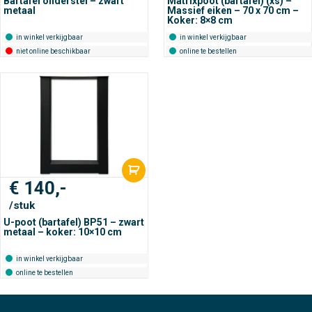
Bartafel onderstel – zwart
Matrixpoot (bartafel) (xs) –
metaal
Massief eiken – 70 x 70 cm –
Koker: 8×8 cm
in winkel verkijgbaar
in winkel verkijgbaar
niet online beschikbaar
online te bestellen
€
140,-
/stuk
U-poot (bartafel) BP51 – zwart
metaal – koker: 10×10 cm
in winkel verkijgbaar
online te bestellen