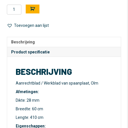
Aanrechtblad
A
/
l
Werkblad
t
-
e
Toevoegen aan lijst
Spaanplaat
r
-
n
Donker
a
Beschrijving
Beuken
t
Product specificatie
-
i
410
v
cm
e
BESCHRIJVING
aantal
:
Aanrechtblad / Werkblad van spaanplaat, Olm
Afmetingen:
Dikte: 28 mm
Breedte: 60 cm
Lengte: 410 cm
Eigenschappen: