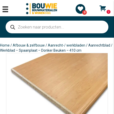
0
0
Producten
zoeken
Home
/
Afbouw & zelfbouw
/
Aanrecht-/ werkbladen
/ Aanrechtblad /
Werkblad – Spaanplaat – Donker Beuken – 410 cm