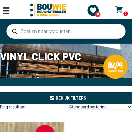
0
0
Producten
zoeken
VINYL CLICK PVC
BEKIJK FILTERS
Enig resultaat