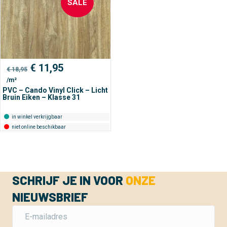
SALE
Oorspronkelijke
Huidige
€
11,95
€
18,95
prijs
prijs
/m²
was:
is:
€ 18,95.
€ 11,95.
PVC – Cando Vinyl Click – Licht
Bruin Eiken – Klasse 31
in winkel verkrijgbaar
niet online beschikbaar
SCHRIJF JE IN VOOR
ONZE
NIEUWSBRIEF