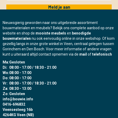
Meld je aan
Nieuwsgierig geworden naar ons uitgebreide assortiment
bouwmaterialen en meubels? Bekijk ons complete aanbod op onze
website en shop de
mooiste meubels
en
benodigde
bouwmaterialen
nu ook eenvoudig online in onze webshop. Of kom
gezellig langs in onze grote winkel in Veen, centraal gelegen tussen
Gorinchem en Den Bosch. Voor meer informatie of andere vragen
kunt u uiteraard altijd contact opnemen via de
mail
of
telefonisch
Ma:
Gesloten
Di:
08:00 - 17:00 / 18:30 - 21:00
Wo:
08:00 - 17:00
Do:
08:00 - 17:00
Vr:
08:00 - 17:00 / 18:30 - 21:00
Za:
08:30 - 13:00
Zo:
Gesloten
info@bouwie.info
0416-696832
Veensesteeg 16b
4264KG Veen (NB)