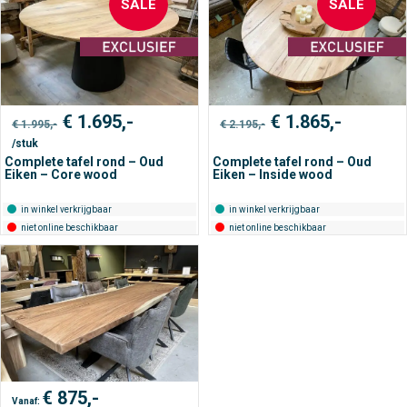
SALE
SALE
Oorspronkelijke
Huidige
Oorspronkelijke
Huidige
€
1.695,-
€
1.865,-
€
1.995,-
€
2.195,-
prijs
prijs
prijs
prijs
/stuk
was:
is:
was:
is:
€ 1.995,-.
€ 1.695,-.
€ 2.195,-.
€ 1.865,
Complete tafel rond – Oud
Complete tafel rond – Oud
Eiken – Core wood
Eiken – Inside wood
in winkel verkrijgbaar
in winkel verkrijgbaar
niet online beschikbaar
niet online beschikbaar
€
875,-
Vanaf: