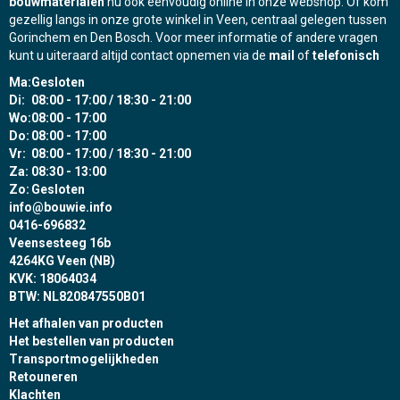
bouwmaterialen
nu ook eenvoudig online in onze webshop. Of kom
gezellig langs in onze grote winkel in Veen, centraal gelegen tussen
Gorinchem en Den Bosch. Voor meer informatie of andere vragen
kunt u uiteraard altijd contact opnemen via de
mail
of
telefonisch
Ma:
Gesloten
Di:
08:00 - 17:00 / 18:30 - 21:00
Wo:
08:00 - 17:00
Do:
08:00 - 17:00
Vr:
08:00 - 17:00 / 18:30 - 21:00
Za:
08:30 - 13:00
Zo:
Gesloten
info@bouwie.info
0416-696832
Veensesteeg 16b
4264KG Veen (NB)
KVK: 18064034
BTW: NL820847550B01
Het afhalen van producten
Het bestellen van producten
Transportmogelijkheden
Retouneren
Klachten