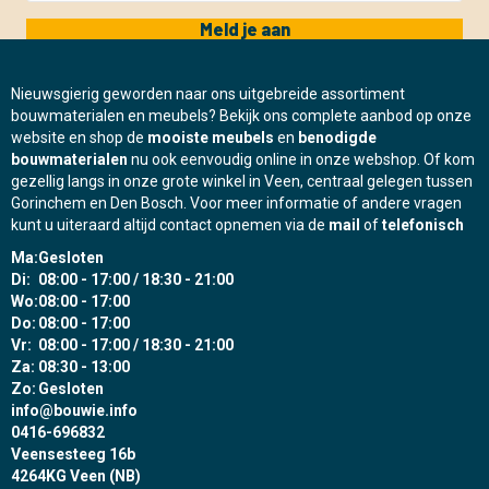
Meld je aan
Nieuwsgierig geworden naar ons uitgebreide assortiment
bouwmaterialen en meubels? Bekijk ons complete aanbod op onze
website en shop de
mooiste meubels
en
benodigde
bouwmaterialen
nu ook eenvoudig online in onze webshop. Of kom
gezellig langs in onze grote winkel in Veen, centraal gelegen tussen
Gorinchem en Den Bosch. Voor meer informatie of andere vragen
kunt u uiteraard altijd contact opnemen via de
mail
of
telefonisch
Ma:
Gesloten
Di:
08:00 - 17:00 / 18:30 - 21:00
Wo:
08:00 - 17:00
Do:
08:00 - 17:00
Vr:
08:00 - 17:00 / 18:30 - 21:00
Za:
08:30 - 13:00
Zo:
Gesloten
info@bouwie.info
0416-696832
Veensesteeg 16b
4264KG Veen (NB)