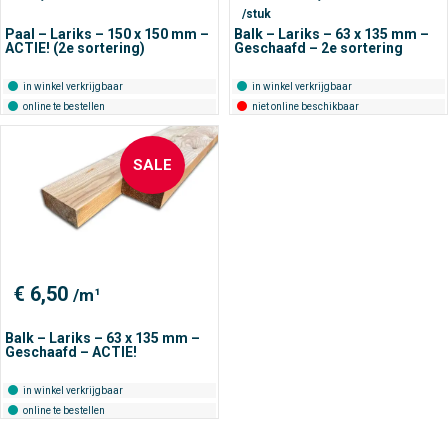
prijs
prijs
/stuk
was:
is:
€ 26,-.
€ 16,95.
Paal – Lariks – 150 x 150 mm –
Balk – Lariks – 63 x 135 mm –
ACTIE! (2e sortering)
Geschaafd – 2e sortering
in winkel verkrijgbaar
in winkel verkrijgbaar
online te bestellen
niet online beschikbaar
SALE
€
6,50
/m¹
Balk – Lariks – 63 x 135 mm –
Geschaafd – ACTIE!
in winkel verkrijgbaar
online te bestellen