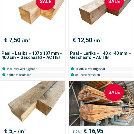
SALE
SALE
€
7,50
€
12,50
/m¹
/m¹
Paal – Lariks – 107 x 107 mm –
Paal – Lariks – 140 x 140 mm –
400 cm – Geschaafd – ACTIE!
Geschaafd – ACTIE!
in winkel verkrijgbaar
in winkel verkrijgbaar
online te bestellen
online te bestellen
SALE
Oorspronkelijke
Huidige
€
5,-
€
16,95
/m¹
€
26,-