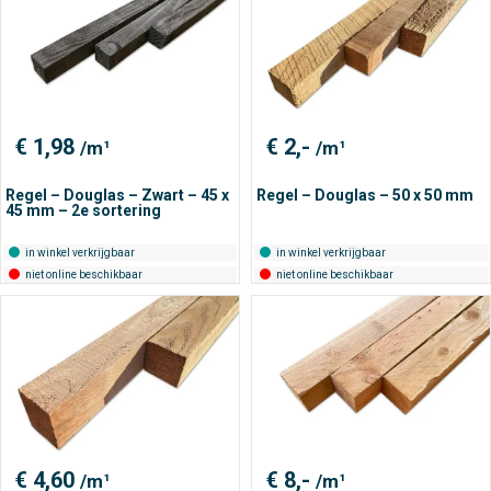
€
1,98
€
2,-
/m¹
/m¹
Regel – Douglas – Zwart – 45 x
Regel – Douglas – 50 x 50 mm
45 mm – 2e sortering
in winkel verkrijgbaar
in winkel verkrijgbaar
niet online beschikbaar
niet online beschikbaar
€
4,60
€
8,-
/m¹
/m¹