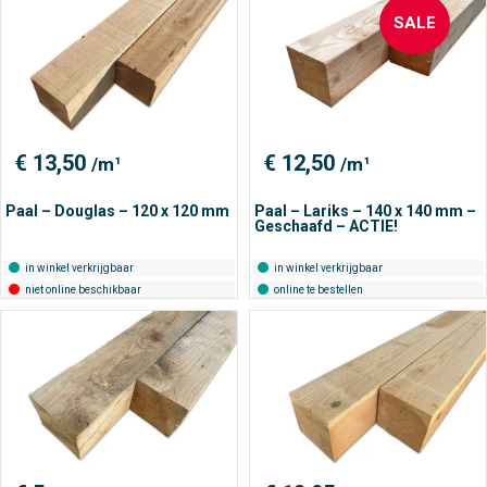
SALE
€
13,50
€
12,50
/m¹
/m¹
Paal – Douglas – 120 x 120 mm
Paal – Lariks – 140 x 140 mm –
Geschaafd – ACTIE!
in winkel verkrijgbaar
in winkel verkrijgbaar
niet online beschikbaar
online te bestellen