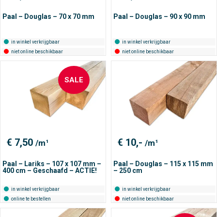
Paal – Douglas – 70 x 70 mm
Paal – Douglas – 90 x 90 mm
in winkel verkrijgbaar
in winkel verkrijgbaar
niet online beschikbaar
niet online beschikbaar
SALE
€
7,50
€
10,-
/m¹
/m¹
Paal – Lariks – 107 x 107 mm –
Paal – Douglas – 115 x 115 mm
400 cm – Geschaafd – ACTIE!
– 250 cm
in winkel verkrijgbaar
in winkel verkrijgbaar
online te bestellen
niet online beschikbaar