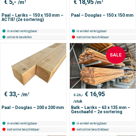
€
5,-
€
18,95
/m¹
/m¹
Paal – Lariks – 150 x 150 mm –
Paal – Douglas – 150 x 150 mm
ACTIE! (2e sortering)
in winkel verkrijgbaar
in winkel verkrijgbaar
online te bestellen
niet online beschikbaar
SALE
Oorspronkelijke
Huidige
€
33,-
€
16,95
/m¹
€
26,-
prijs
prijs
/stuk
was:
is:
€ 26,-.
€ 16,95.
Paal – Douglas – 200 x 200 mm
Balk – Lariks – 63 x 135 mm –
Geschaafd – 2e sortering
in winkel verkrijgbaar
in winkel verkrijgbaar
niet online beschikbaar
niet online beschikbaar